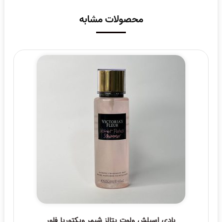
محصولات مشابه
بادی اسپلش ولوت پتالز شیمر ویکتوریا فلور