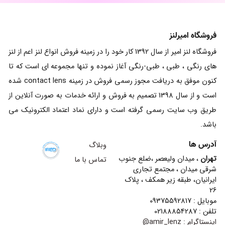
فروشگاه امیرلنز
فروشگاه لنز امیر از سال 1392 کار خود را در زمینه فروش انواع لنز اعم از لنز
های رنگی ، طبی ، طبی-رنگی آغاز نموده و تنها مجموعه ای است که تا
کنون موفق به دریافت مجوز رسمی فروش در زمینه contact lens شده
است و از سال 1398 تصمیم به فروش و ارائه خدمات به صورت آنلاین از
طریق وب سایت رسمی گرفته است و دارای نماد اعتماد الکترونیک می
باشد.
آدرس ها
وبلاگ
تهران
، میدان ولیعصر ،ضلع جنوب
تماس با ما
شرقی میدان ، مجتمع تجاری
ایرانیان، طبقه زیر همکف ، پلاک
26
موبایل : 09375592817
تلفن : 02188854287
اینستاگرام :
amir_lenz@