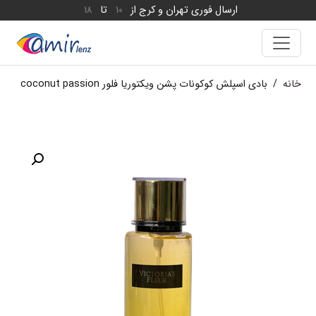
ارسال فوری تهران و کرج از
تا
18
10
خانه
/
بادی اسپلش کوکونات پشن ویکتوریا فلور coconut passion