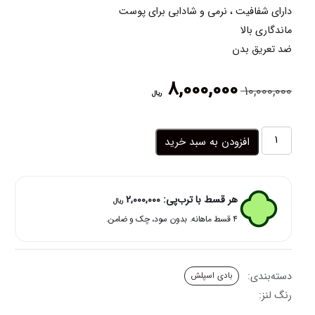
دارای شفافیت ، نرمی و شادابی برای پوست
ماندگاری بالا
ضد تعریق بدن
قیمت
قیمت
8,000,000
10,000,000
ریال
اصلی:
فعلی:
10,000,000 ریال
8,000,000 ریال.
بود.
بادی
افزودن به سبد خرید
اسپلش
کوکونات
پشن
ویکتوریا
هر قسط با ترب‌پی:
2,000,000
ریال
فلور
۴ قسط ماهانه. بدون سود، چک و ضامن.
coconut
passion
عدد
دسته‌بندی:
بادی اسپلش
رنگ لنز: