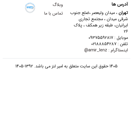
آدرس ها
وبلاگ
تهران
، میدان ولیعصر ،ضلع جنوب
تماس با ما
شرقی میدان ، مجتمع تجاری
ایرانیان، طبقه زیر همکف ، پلاک
26
موبایل : 09375592817
تلفن : 02188854287
اینستاگرام :
amir_lenz@
1405 حقوق این سایت متعلق به امیر لنز می باشد. 1392-1405