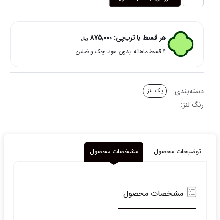
گلد
پک
عدد
هر قسط با ترب‌پی:
875,000
ریال
۴ قسط ماهانه. بدون سود، چک و ضامن.
دسته‌بندی:
پک لنز
رنگ لنز:
توضیحات محصول
مشخصات محصول
مشخصات محصول