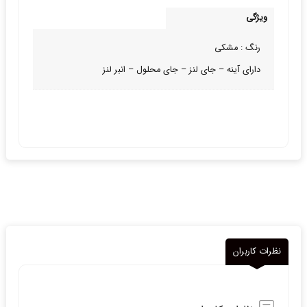
ویژگی
رنگ : مشکی
دارای آینه – جای لنز – جای محلول – انبر لنز
نظرات کاربران