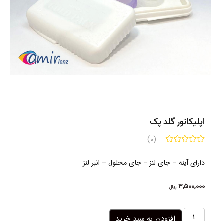
اپلیکاتور گلد پک
(0)
دارای آینه – جای لنز – جای محلول – انبر لنز
3,500,000
ریال
اپلیکاتور
افزودن به سبد خرید