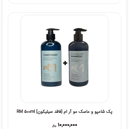
پک شامپو و ماسک مو آر ام [فاقد سیلیکون] RM 500ml
10,000,000
ریال