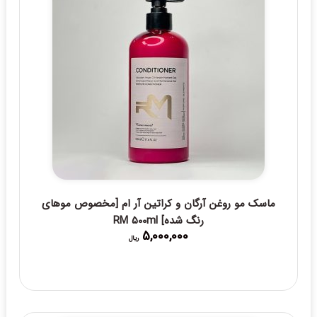
ماسک مو روغن آرگان و کراتین آر ام [مخصوص موهای
رنگ شده] RM 500ml
5,000,000
ریال