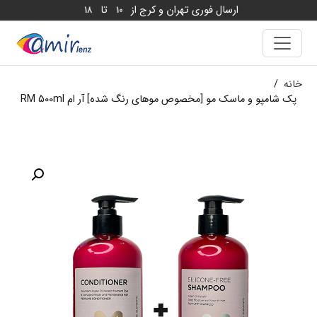
ارسال فوری تهران و کرج از
تا
18
10
خانه
/
پک شامپو و ماسک مو [مخصوص موهای رنگ شده] آر ام RM 500ml