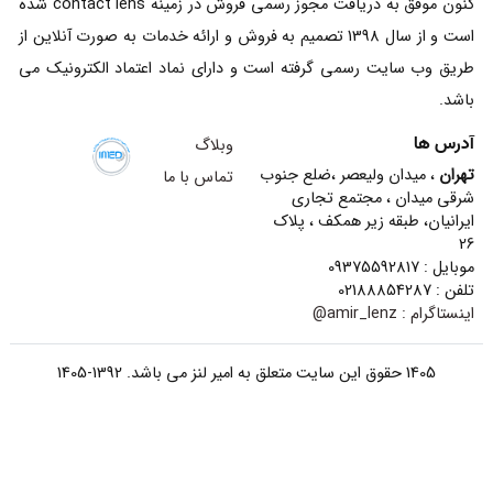
کنون موفق به دریافت مجوز رسمی فروش در زمینه contact lens شده
است و از سال 1398 تصمیم به فروش و ارائه خدمات به صورت آنلاین از
طریق وب سایت رسمی گرفته است و دارای نماد اعتماد الکترونیک می
باشد.
آدرس ها
وبلاگ
تهران
، میدان ولیعصر ،ضلع جنوب
تماس با ما
شرقی میدان ، مجتمع تجاری
ایرانیان، طبقه زیر همکف ، پلاک
26
موبایل : 09375592817
تلفن : 02188854287
اینستاگرام :
amir_lenz@
1405 حقوق این سایت متعلق به امیر لنز می باشد. 1392-1405