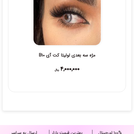
مژه سه بعدی لولیتا کت آی B10
4,000,000
ریال
100% اورجینال
بهترین قیمت بازار
ارسال به سراسر