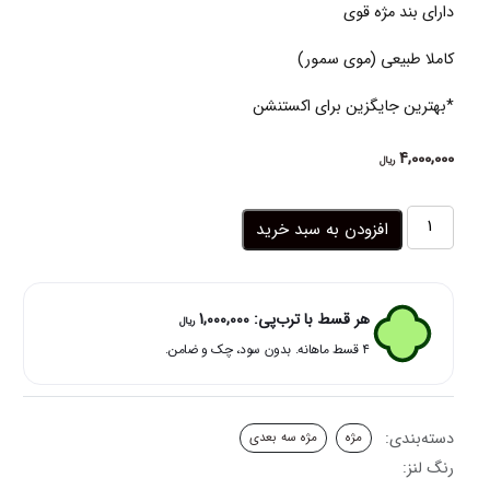
دارای بند مژه قوی
کاملا طبیعی (موی سمور)
*بهترین جایگزین برای اکستنشن
4,000,000
ریال
مژه
افزودن به سبد خرید
مصنوعی
سه
بعدی
طبیعی
هر قسط با ترب‌پی:
1,000,000
ریال
3d-
۴ قسط ماهانه. بدون سود، چک و ضامن.
07
عدد
دسته‌بندی:
مژه
مژه سه بعدی
رنگ لنز: