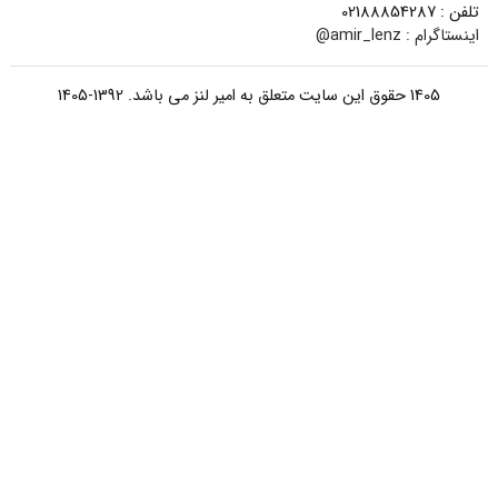
تلفن : 02188854287
اینستاگرام :
amir_lenz@
1405 حقوق این سایت متعلق به امیر لنز می باشد. 1392-1405