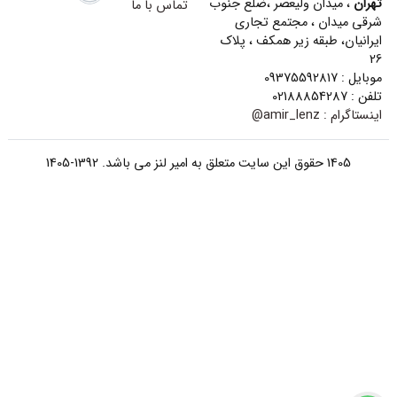
تهران
، میدان ولیعصر ،ضلع جنوب
تماس با ما
شرقی میدان ، مجتمع تجاری
ایرانیان، طبقه زیر همکف ، پلاک
26
موبایل : 09375592817
تلفن : 02188854287
اینستاگرام :
amir_lenz@
1405 حقوق این سایت متعلق به امیر لنز می باشد. 1392-1405