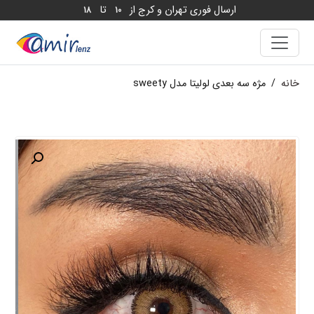
ارسال فوری تهران و کرج از
تا
18
10
خانه
/
مژه سه بعدی لولیتا مدل sweety