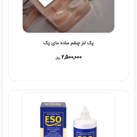
پک لنز چشم ساده مای پک
2,500,000
ریال