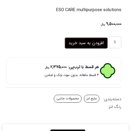
ESO CARE multipurpose solutions
9,500,000
ریال
مایع
افزودن به سبد خرید
لنز
ایتالیایی
ایسو
ESO
هر قسط با ترب‌پی:
2,375,000
ریال
CARE
۴ قسط ماهانه. بدون سود، چک و ضامن.
[چند
منظوره]
حجم
100
دسته‌بندی:
مایع لنز
محصولات جانبی
ml
عدد
رنگ لنز: