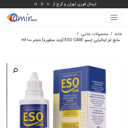
ارسال فوری تهران و کرج از
تا
18
10
خانه
/
محصولات جانبی
/
مایع لنز ایتالیایی ایسو ESO CARE [چند منظوره] حجم 100 ml