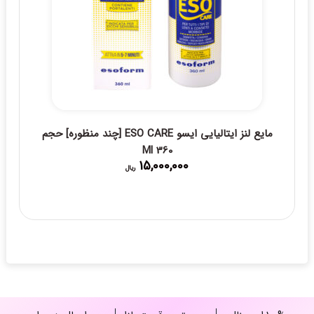
مایع لنز ایتالیایی ایسو ESO CARE [چند منظوره] حجم
360 Ml
15,000,000
ریال