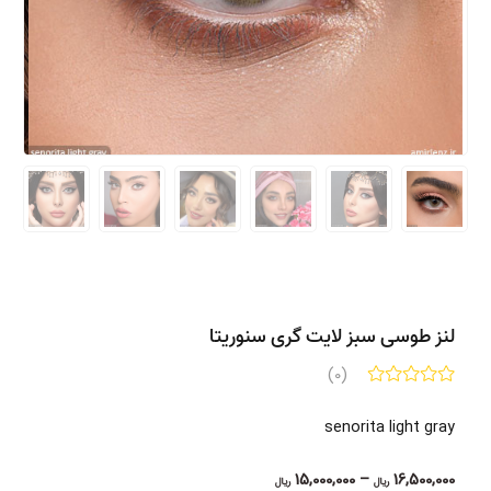
لنز طوسی سبز لایت گری سنوریتا
(0)
senorita light gray
Price
15,000,000
–
16,500,000
ریال
ریال