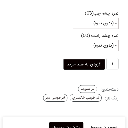
range:
15,000,000 ریال
نمره چشم چپ(OُS)
through
16,500,000 ریال
نمره چشم راست (OD)
لنز
افزودن به سبد خرید
طوسی
سبز
لایت
گری
دسته‌بندی:
لنز سنوریتا
سنوریتا
عدد
رنگ لنز:
لنز طوسی خاکستری
لنز طوسی سبز
توضیحات محصول
مشخصات محصول