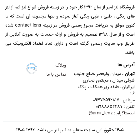
فروشگاه لنز امیر از سال 1392 کار خود را در زمینه فروش انواع لنز اعم از لنز
های رنگی ، طبی ، طبی-رنگی آغاز نموده و تنها مجموعه ای است که تا
کنون موفق به دریافت مجوز رسمی فروش در زمینه contact lens شده
است و از سال 1398 تصمیم به فروش و ارائه خدمات به صورت آنلاین از
طریق وب سایت رسمی گرفته است و دارای نماد اعتماد الکترونیک می
باشد.
آدرس ها
وبلاگ
تهران
، میدان ولیعصر ،ضلع جنوب
تماس با ما
شرقی میدان ، مجتمع تجاری
ایرانیان، طبقه زیر همکف ، پلاک
26
موبایل : 09375592817
تلفن : 02188854287
اینستاگرام :
amir_lenz@
1405 حقوق این سایت متعلق به امیر لنز می باشد. 1392-1405