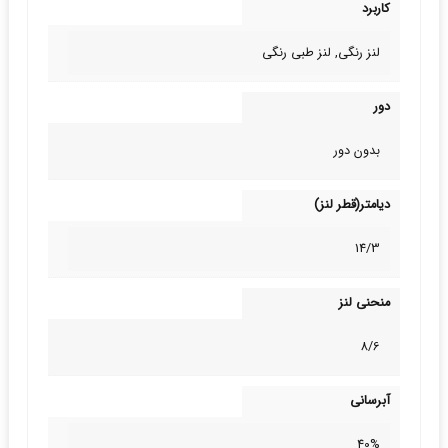
کاربرد
لنز رنگی, لنز طبی‌ رنگی
دور
بدون دور
دیامتر(قطر لنز)
14/3
منحنی لنز
8/6
آبرسانی
40%