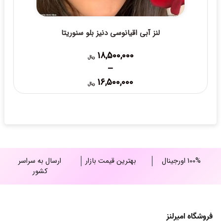
لنز آبی اقیانوسی دنیز بلو سنوریتا
18,500,000
ریال
–
Price
16,500,000
ریال
range:
16,500,000 ریال
through
18,500,000 ریال
100% اورجینال
بهترین قیمت بازار
ارسال به سراسر
کشور
فروشگاه امیرلنز