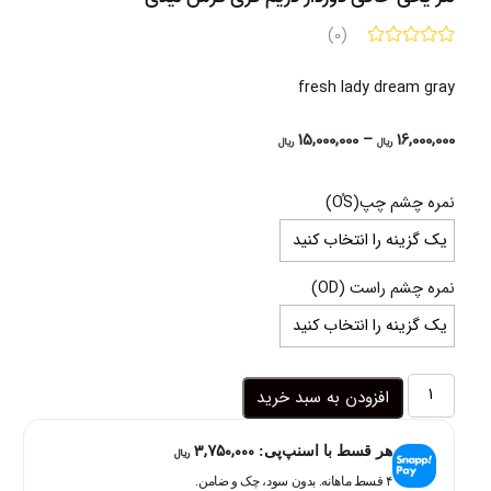
(0)
fresh lady dream gray
Price
15,000,000
–
16,000,000
ریال
ریال
range:
15,000,000 ریال
نمره چشم چپ(OُS)
through
16,000,000 ریال
نمره چشم راست (OD)
لنز
افزودن به سبد خرید
یخی
خاکی
3,750,000
دوردار
هر قسط با اسنپ‌پی:
ریال
دریم
۴ قسط ماهانه. بدون سود، چک و ضامن.