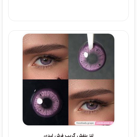
لنز بنفش گریپ فرش لیدی