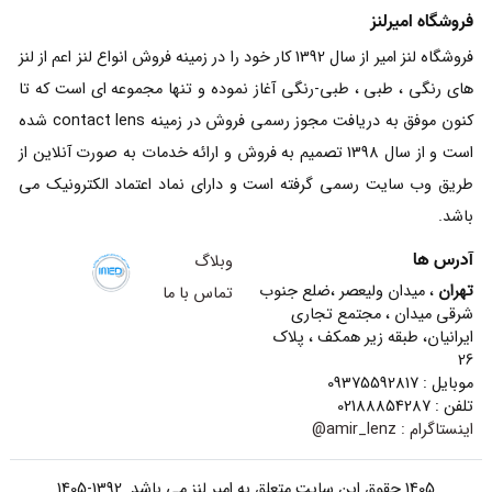
فروشگاه امیرلنز
فروشگاه لنز امیر از سال 1392 کار خود را در زمینه فروش انواع لنز اعم از لنز
های رنگی ، طبی ، طبی-رنگی آغاز نموده و تنها مجموعه ای است که تا
کنون موفق به دریافت مجوز رسمی فروش در زمینه contact lens شده
است و از سال 1398 تصمیم به فروش و ارائه خدمات به صورت آنلاین از
طریق وب سایت رسمی گرفته است و دارای نماد اعتماد الکترونیک می
باشد.
آدرس ها
وبلاگ
تهران
، میدان ولیعصر ،ضلع جنوب
تماس با ما
شرقی میدان ، مجتمع تجاری
ایرانیان، طبقه زیر همکف ، پلاک
26
موبایل : 09375592817
تلفن : 02188854287
اینستاگرام :
amir_lenz@
1405 حقوق این سایت متعلق به امیر لنز می باشد. 1392-1405