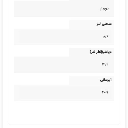
دوردار
منحنی لنز
8/6
دیامتر(قطر لنز)
14/2
آبرسانی
40%