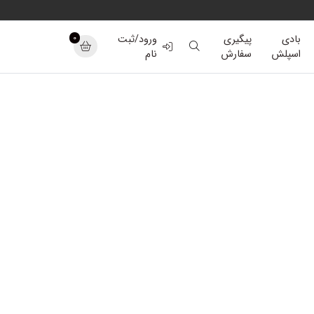
0
بادی
پیگیری
ورود/ثبت
اسپلش
سفارش
نام