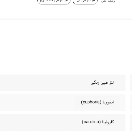
رنگ لنز:
لنز طوسی آبی
لنز طوسی خاکستری
لنز طبی‌ رنگی
ایفوریا (euphoria)
کارولینا (carolina)