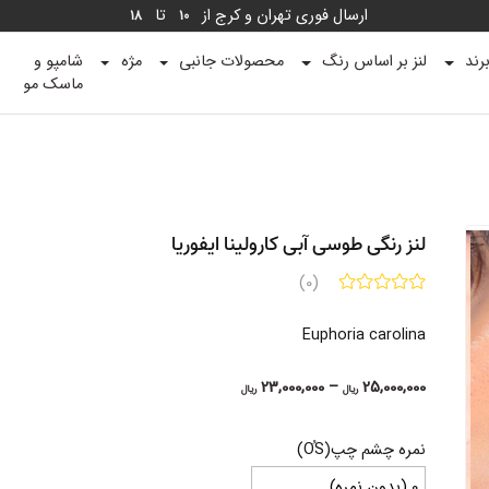
ارسال فوری تهران و کرج از
تا
18
10
رند
لنز بر اساس رنگ
محصولات جانبی
مژه
شامپو و
ماسک مو
لنز رنگی طوسی آبی کارولینا ایفوریا
(0)
Euphoria carolina
Price
23,000,000
–
25,000,000
ریال
ریال
range:
23,000,000 ریال
نمره چشم چپ(OُS)
through
25,000,000 ریال