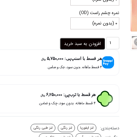
نمره چشم راست (OD)
لنز
افزودن به سبد خرید
رنگی
طوسی
5,750,000
آبی
هر قسط با اسنپ‌پی:
ریال
کارولینا
۴ قسط ماهانه. بدون سود، چک و ضامن.
ایفوریا
عدد
هر قسط با ترب‌پی:
6,250,000
ریال
۴ قسط ماهانه. بدون سود، چک و ضامن.
دسته‌بندی:
لنز ایفوریا
لنز رنگی
لنز طبی رنگی