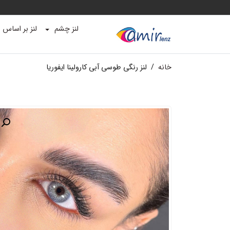
لنز چشم
لنز بر اساس ب
خانه
/
لنز رنگی طوسی آبی کارولینا ایفوریا