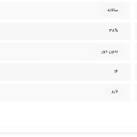
سالانه
38%
بدون دور
14
8/6