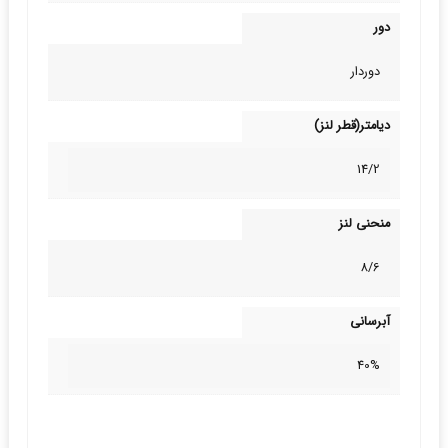
دور
دوردار
دیامتر(قطر لنز)
14/2
منحنی لنز
8/6
آبرسانی
40%