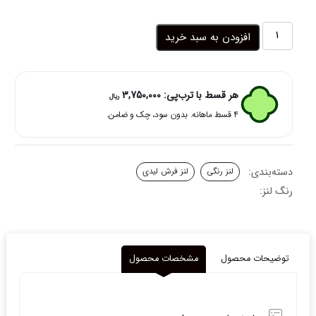
لنز
افزودن به سبد خرید
چشم
رنگی
هفت
رنگ
هر قسط با ترب‌پی:
3,750,000
ریال
رنگارنگی
۴ قسط ماهانه. بدون سود، چک و ضامن.
دوردار
یونیکورن
فرش
لیدی
دسته‌بندی:
لنز رنگی
لنز فرش لیدی
عدد
رنگ لنز:
توضیحات محصول
مشخصات محصول