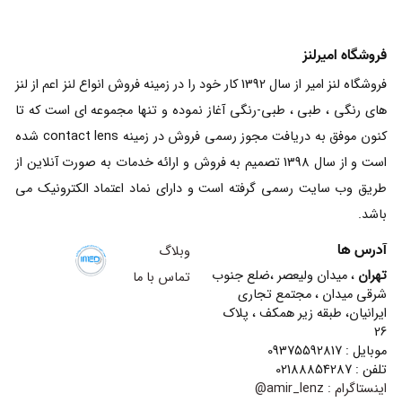
فروشگاه امیرلنز
فروشگاه لنز امیر از سال 1392 کار خود را در زمینه فروش انواع لنز اعم از لنز
های رنگی ، طبی ، طبی-رنگی آغاز نموده و تنها مجموعه ای است که تا
کنون موفق به دریافت مجوز رسمی فروش در زمینه contact lens شده
است و از سال 1398 تصمیم به فروش و ارائه خدمات به صورت آنلاین از
طریق وب سایت رسمی گرفته است و دارای نماد اعتماد الکترونیک می
باشد.
آدرس ها
وبلاگ
تهران
، میدان ولیعصر ،ضلع جنوب
تماس با ما
شرقی میدان ، مجتمع تجاری
ایرانیان، طبقه زیر همکف ، پلاک
26
موبایل : 09375592817
تلفن : 02188854287
اینستاگرام :
amir_lenz@