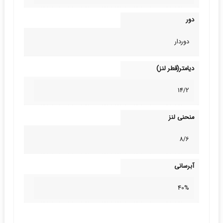
دور
دوردار
دیامتر(قطر لنز)
14/2
منحنی لنز
8/6
آبرسانی
40%