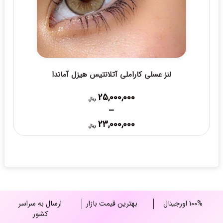
لنز عسلی کاراملی آتلانتیس هیزل آماندا
25,000,000
ریال
–
Price
23,000,000
ریال
range:
23,000,000 ریال
through
25,000,000 ریال
100% اورجینال
بهترین قیمت بازار
ارسال به سراسر
کشور