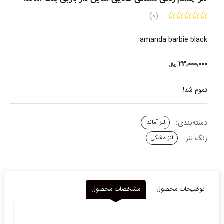
(0)
amanda barbie black
23,000,000
ریال
تموم شد!
دسته‌بندی:
لنز آماندا
رنگ لنز:
لنز مشکی
توضیحات محصول
مشخصات محصول