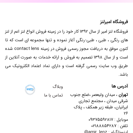
فروشگاه امیرلنز
فروشگاه لنز امیر از سال 1392 کار خود را در زمینه فروش انواع لنز اعم از لنز
های رنگی ، طبی ، طبی-رنگی آغاز نموده و تنها مجموعه ای است که تا
کنون موفق به دریافت مجوز رسمی فروش در زمینه contact lens شده
است و از سال 1398 تصمیم به فروش و ارائه خدمات به صورت آنلاین از
طریق وب سایت رسمی گرفته است و دارای نماد اعتماد الکترونیک می
باشد.
آدرس ها
وبلاگ
تهران
، میدان ولیعصر ،ضلع جنوب
تماس با ما
شرقی میدان ، مجتمع تجاری
ایرانیان، طبقه زیر همکف ، پلاک
26
موبایل : 09375592817
تلفن : 02188854287
اینستاگرام :
amir_lenz@