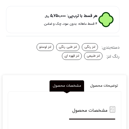
لومو
کوکو
لومنتو
هر قسط با ترب‌پی:
5,750,000
ریال
عدد
۴ قسط ماهانه. بدون سود، چک و ضامن.
دسته‌بندی:
لنز رنگی
لنز طبی رنگی
لنز لومنتو
رنگ لنز:
لنز طبیعی
لنز قهوه ای
توضیحات محصول
مشخصات محصول
مشخصات محصول