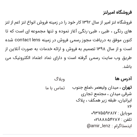
فروشگاه امیرلنز
فروشگاه لنز امیر از سال 1392 کار خود را در زمینه فروش انواع لنز اعم از لنز
های رنگی ، طبی ، طبی-رنگی آغاز نموده و تنها مجموعه ای است که تا
کنون موفق به دریافت مجوز رسمی فروش در زمینه contact lens شده
است و از سال 1398 تصمیم به فروش و ارائه خدمات به صورت آنلاین از
طریق وب سایت رسمی گرفته است و دارای نماد اعتماد الکترونیک می
باشد.
آدرس ها
وبلاگ
تهران
، میدان ولیعصر ،ضلع جنوب
تماس با ما
شرقی میدان ، مجتمع تجاری
ایرانیان، طبقه زیر همکف ، پلاک
26
موبایل : 09375592817
تلفن : 02188854287
اینستاگرام :
amir_lenz@