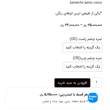
lumento lumo coco
*یکی از طبیعی ترین لنزهای رنگی
Price
23,000,000
–
25,000,000
ریال
ریال
range:
23,000,000 ریال
نمره چشم راست (OD)
through
25,000,000 ریال
نمره چشم چپ(OُS)
لنز
افزودن به سبد خرید
قهوه
ای
هر قسط با اسنپ‌پی:
5,750,000
عسلی
ریال
طبیعی
۴ قسط ماهانه. بدون سود، چک و ضامن.
تیره