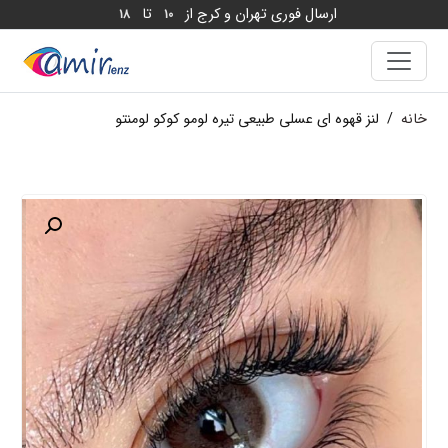
ارسال فوری تهران و کرج از
تا
18
10
خانه
/
لنز قهوه ای عسلی طبیعی تیره لومو کوکو لومنتو