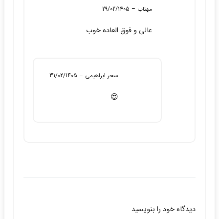
نمره
5
از 5
مهتاب
–
29/02/1405
عالی و فوق العاده خوب
سحر ابراهیمی
–
31/02/1405
😍
دیدگاه خود را بنویسید