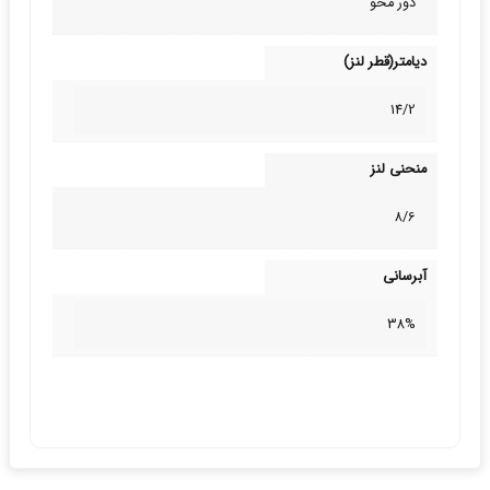
دور محو
دیامتر(قطر لنز)
14/2
منحنی لنز
8/6
آبرسانی
38%