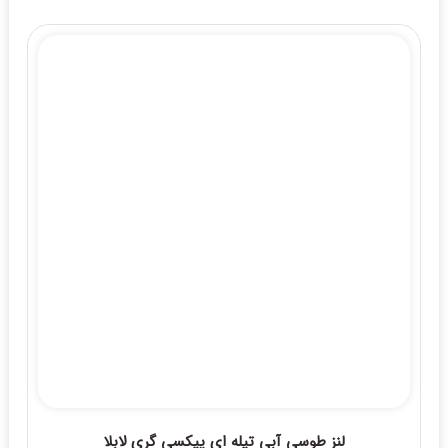
22,000,000 ریال
through
24,000,000 ریال
لنز طوسی آبی تیله ای پیکسی گری لابلا