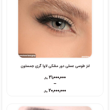
لنز طوسی عسلی دور مشکی لاوا گری جمستون
21,000,000
ریال
–
Price
20,000,000
ریال
range:
20,000,000 ریال
through