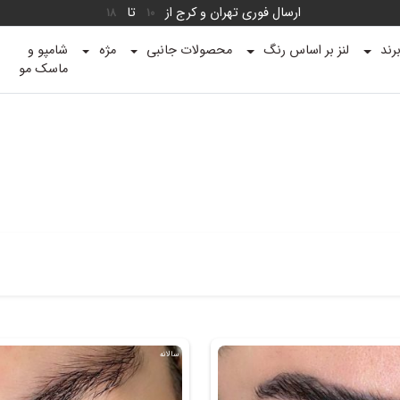
ارسال فوری تهران و کرج از
تا
18
10
رند
لنز بر اساس رنگ
محصولات جانبی
مژه
شامپو و
ماسک مو
سالانه