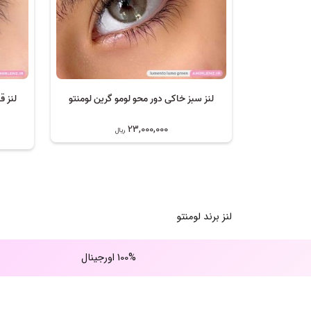
لنز سبز خاکی دور محو لومو گرین لومنتو
لنز ق
23,000,000
ریال
لنز برند لومنتو
100% اورجینال