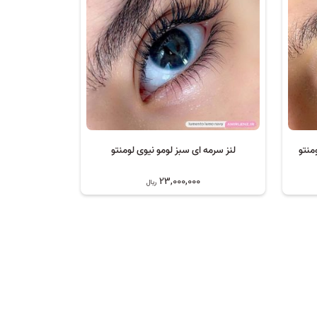
منتو
لنز سرمه ای سبز لومو نیوی لومنتو
23,000,000
ریال