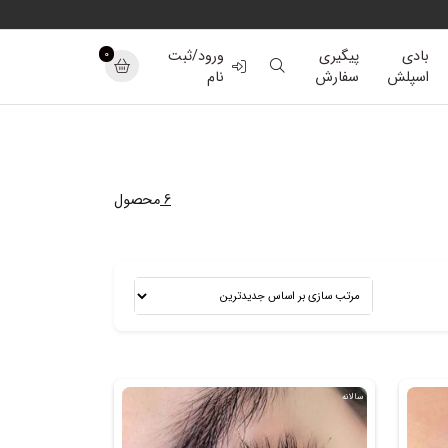
0
بادی
پیگیری
ورود/ثبت
اسپلش
سفارش
نام
6
محصول
سالانه