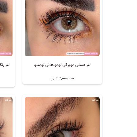
لنز عسلی مویرگی لومو هانی لومنتو
لنز رن
23,000,000
ریال
سالانه
سالانه