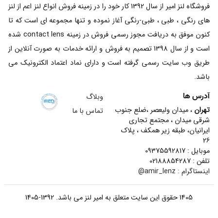
فروشگاه لنز امیر از سال 1392 کار خود را در زمینه فروش انواع لنز اعم از لنز
های رنگی ، طبی ، طبی-رنگی آغاز نموده و تنها مجموعه ای است که تا
کنون موفق به دریافت مجوز رسمی فروش در زمینه contact lens شده
است و از سال 1398 تصمیم به فروش و ارائه خدمات به صورت آنلاین از
طریق وب سایت رسمی گرفته است و دارای نماد اعتماد الکترونیک می
باشد.
آدرس ها
وبلاگ
تهران
، میدان ولیعصر ،ضلع جنوب
تماس با ما
شرقی میدان ، مجتمع تجاری
ایرانیان، طبقه زیر همکف ، پلاک
26
موبایل : 09375592817
تلفن : 02188854287
اینستاگرام :
amir_lenz@
1405 حقوق این سایت متعلق به امیر لنز می باشد. 1392-1405