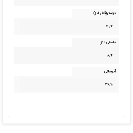
دیامتر(قطر لنز)
14/2
منحنی لنز
8/4
آبرسانی
38%