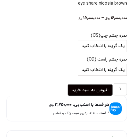
eye share nicosia brown
Price
15,000,000
–
16,000,000
ریال
ریال
range:
15,000,000 ریال
نمره چشم چپ(OُS)
through
16,000,000 ریال
نمره چشم راست (OD)
لنز
افزودن به سبد خرید
عسلی
کاراملی
هر قسط با اسنپ‌پی:
3,750,000
خاص
ریال
نیکوزیا
۴ قسط ماهانه. بدون سود، چک و ضامن.
براون
آی
شیر