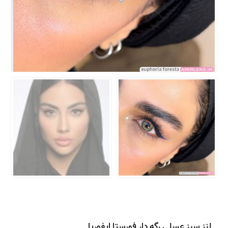
لنز سبز عسلی رگه دار فورستا ایفوریا