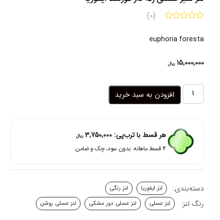
(0)
euphoria foresta
15,000,000
ریال
لنز
افزودن به سبد خرید
سبز
عسلی
رگه
دار
هر قسط با ترب‌پی:
3,750,000
ریال
فورستا
۴ قسط ماهانه. بدون سود، چک و ضامن.
ایفوریا
عدد
دسته‌بندی:
لنز ایفوریا
لنز رنگی
رنگ لنز:
لنز عسلی
لنز عسلی دور مشکی
لنز عسلی روشن