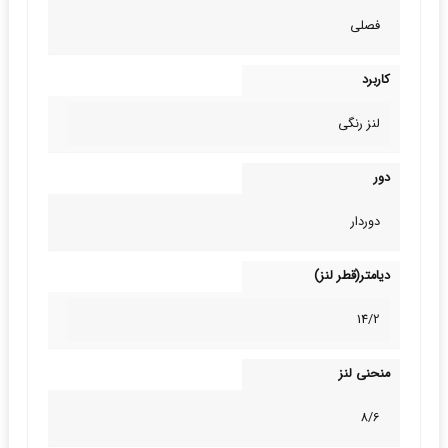
فصلی
کاربرد
لنز رنگی
دور
دوردار
دیامتر(قطر لنز)
14/2
منحنی لنز
8/6