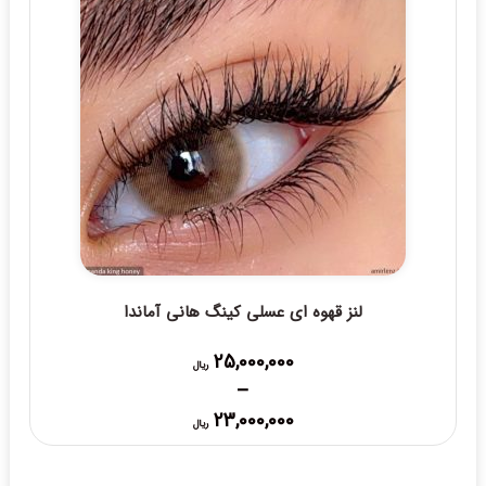
لنز قهوه ای عسلی کینگ هانی آماندا
25,000,000
ریال
–
Price
23,000,000
ریال
range:
23,000,000 ریال