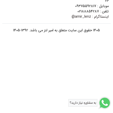
26
موبایل : 09375592817
تلفن : 02188854287
اینستاگرام :
amir_lenz@
1405 حقوق این سایت متعلق به امیر لنز می باشد. 1392-1405
به مشاوره نیاز دارید؟