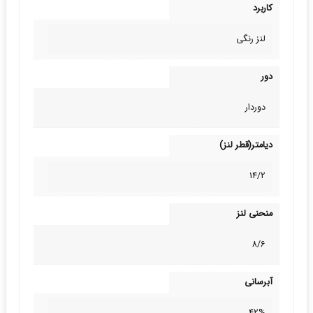
کاربرد
لنز رنگی
دور
دوردار
دیامتر(قطر لنز)
14/2
منحنی لنز
8/6
آبرسانی
42%