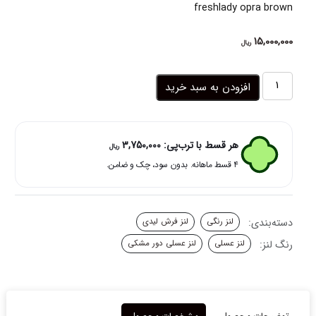
freshlady opra brown
15,000,000
ریال
لنز
افزودن به سبد خرید
چشم
رنگی
عسلی
روشن
هر قسط با ترب‌پی:
3,750,000
ریال
دوردار
۴ قسط ماهانه. بدون سود، چک و ضامن.
اپرا
براون
فرش
لیدی
دسته‌بندی:
لنز رنگی
لنز فرش لیدی
عدد
رنگ لنز:
لنز عسلی
لنز عسلی دور مشکی