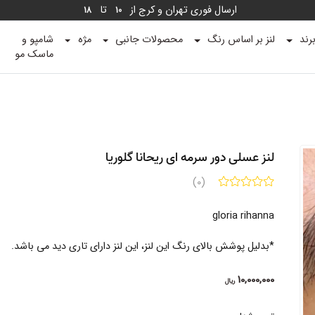
ارسال فوری تهران و کرج از
تا
18
10
رند
لنز بر اساس رنگ
محصولات جانبی
مژه
شامپو و
ماسک مو
لنز عسلی دور سرمه ای ریحانا گلوریا
(0)
gloria rihanna
*بدلیل پوشش بالای رنگ این لنز، این لنز دارای تاری دید می باشد.
10,000,000
ریال