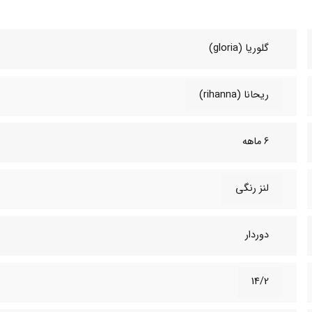
گلوریا (gloria)
ریحانا (rihanna)
6 ماهه
لنز رنگی
دوردار
14/2