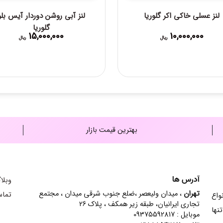
لنز عسلی خاکی اکر گلوریا
لنز آبی روشن دوردار آیس بلو
گلوریا
15,000,000
10,000,000
ریال
ریال
بهترین قیمت بازار
آدرس ها
وبلا
تهران
، میدان ولیعصر ،ضلع جنوب شرقی میدان ، مجتمع
تماس
ش انواع
تجاری ایرانیان، طبقه زیر همکف ، پلاک 26
نها
موبایل : 09375592817