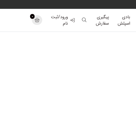
0
بادی
پیگیری
ورود/ثبت
اسپلش
سفارش
نام