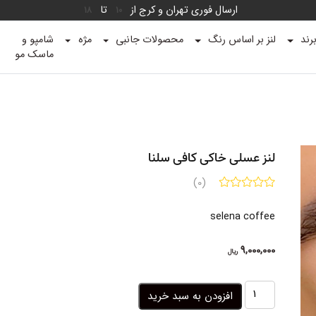
ارسال فوری تهران و کرج از
تا
18
10
رند
لنز بر اساس رنگ
محصولات جانبی
مژه
شامپو و
ماسک مو
لنز عسلی خاکی کافی سلنا
(0)
selena coffee
9,000,000
ریال
لنز
افزودن به سبد خرید
عسلی