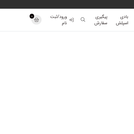
0
بادی
پیگیری
ورود/ثبت
اسپلش
سفارش
نام