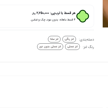
خاکی
کافی
سلنا
هر قسط با ترب‌پی:
2,250,000
ریال
عدد
۴ قسط ماهانه. بدون سود، چک و ضامن.
دسته‌بندی:
لنز رنگی
لنز سلنا
رنگ لنز:
لنز عسلی
لنز عسلی بدون دور