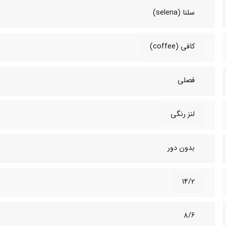
سلنا (selena)
کافی (coffee)
فصلی
لنز رنگی
بدون دور
14/2
8/6