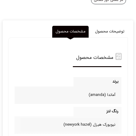
لنز عسلی دور مشکی
توضیحات محصول
مشخصات محصول
مشخصات محصول
برند
آماندا (amanda)
رنگ لنز
نیویورک هیزل (newyork hazel)