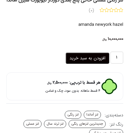
لنز رنگی عسلی خاکی پنج بعدی دوردار نیویورک هیزل آماندا
(0)
amanda newyork hazel
10,000,000
ریال
لنز
افزودن به سبد خرید
رنگی
عسلی
خاکی
پنج
هر قسط با ترب‌پی:
2,500,000
ریال
بعدی
۴ قسط ماهانه. بدون سود، چک و ضامن.
دوردار
نیویورک
هیزل
آماندا
دسته‌بندی:
لنز آماندا
لنز رنگی
عدد
رنگ لنز:
جدیدترین لنزهای رنگی
لنز ترند سال
لنز عسلی