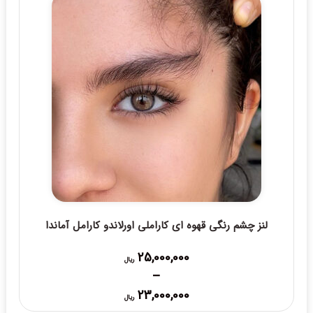
لنز چشم رنگی قهوه ای کاراملی اورلاندو کارامل آماندا
25,000,000
ریال
–
Price
23,000,000
ریال
range: