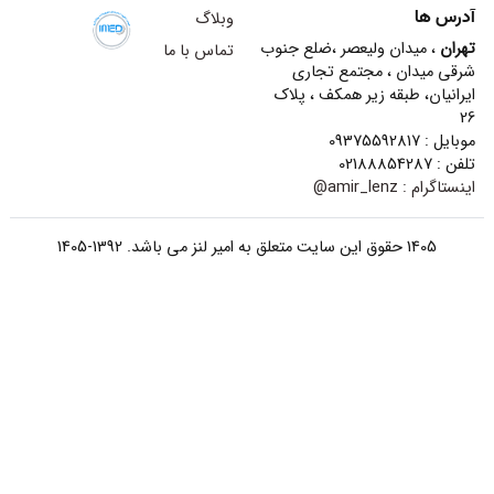
آدرس ها
وبلاگ
تهران
، میدان ولیعصر ،ضلع جنوب
تماس با ما
شرقی میدان ، مجتمع تجاری
ایرانیان، طبقه زیر همکف ، پلاک
26
موبایل : 09375592817
تلفن : 02188854287
اینستاگرام :
amir_lenz@
1405 حقوق این سایت متعلق به امیر لنز می باشد. 1392-1405