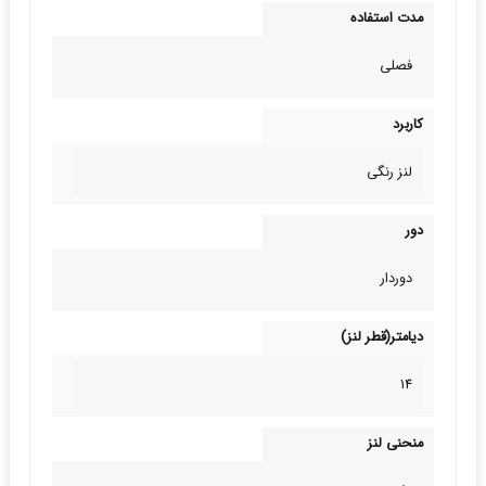
مدت استفاده
فصلی
کاربرد
لنز رنگی
دور
دوردار
دیامتر(قطر لنز)
14
منحنی لنز