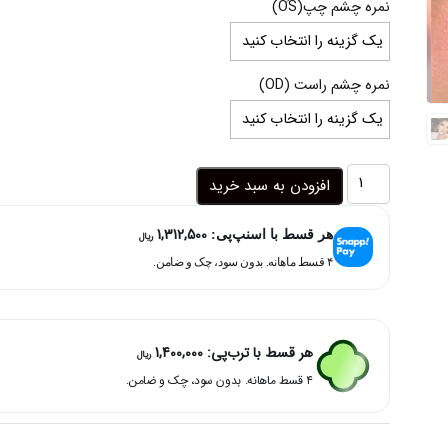
نمره چشم چپ(OُS)
through
5,600,000 ریال
نمره چشم راست (OD)
لنز
افزودن به سبد خرید
یخی
مرکز
1,312,500
عسلی
هر قسط با اسنپ‌پی:
ریال
مانستر
۴ قسط ماهانه. بدون سود، چک و ضامن.
اولبا
عدد
هر قسط با ترب‌پی:
1,400,000
ریال
۴ قسط ماهانه. بدون سود، چک و ضامن.