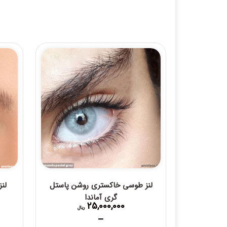
لنز طوسی خاکستری روشن پاستل
لن
گری آماندا
25,000,000
ریال
–
Price