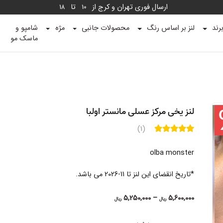
ارسال فوری تهران و کرج از
تا
18
10
رند
لنز بر اساس رنگ
محصولات جانبی
مژه
شامپو و
ماسک مو
لنز یخی مرکز عسلی مانستر اولبا
(1)
olba monster
*تاریخ انقضای این لنز تا 11-2026 می باشد.
Price
5,250,000
–
5,600,000
ریال
ریال
range:
5,250,000 ریال