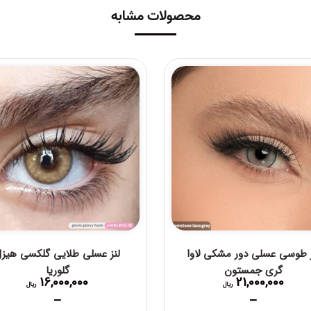
محصولات مشابه
ز طوسی عسلی دور مشکی لاوا
لنز عسلی طلایی گلکسی هیز
گری جمستون
گلوریا
16,000,000
21,000,000
ریال
ریال
–
–
Price
Price