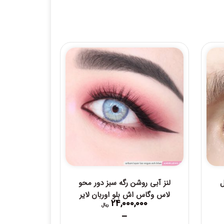
ل
لنز آبی روشن رگه سبز دور محو
لاس وگاس اش بلو اوربان لایر
24,000,000
ریال
–
Price