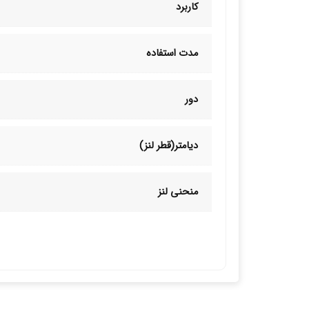
کاربرد
مدت استفاده
دور
دیامتر(قطر لنز)
منحنی لنز