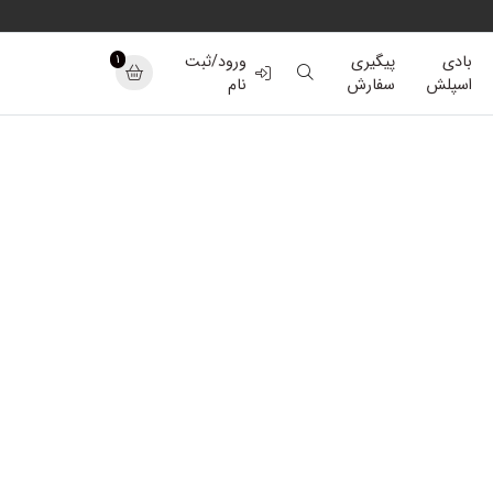
1
بادی
پیگیری
ورود/ثبت
اسپلش
سفارش
نام