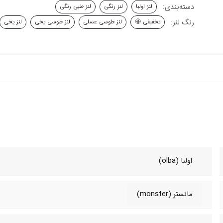
دسته‌بندی:
لنز اولبا
لنز رنگی
لنز طبی رنگی
رنگ لنز:
تخفیفی 🤩
لنز طوسی عسلی
لنز طوسی یخی
لنز یخی
اولبا (olba)
مانستر (monster)