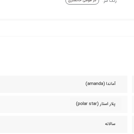
رنگ لنز:
لنز طوسی خاکستری
آماندا (amanda)
پلار استار (polar star)
سالانه