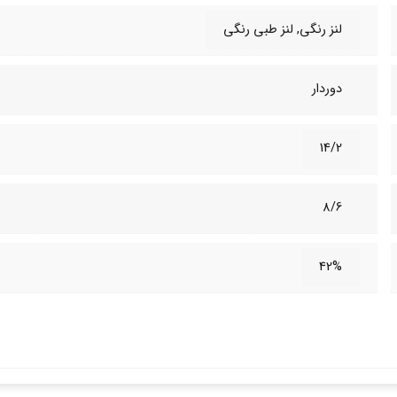
لنز رنگی, لنز طبی‌ رنگی
دوردار
14/2
8/6
42%