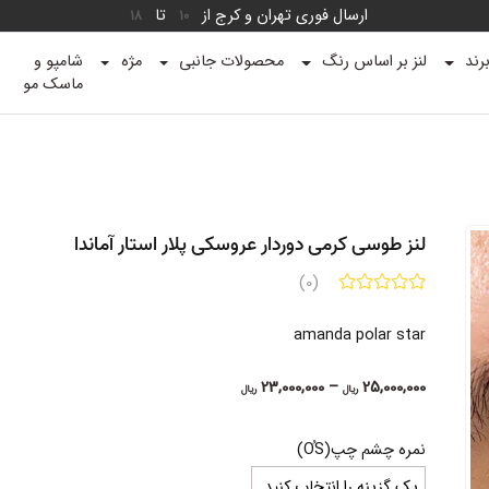
ارسال فوری تهران و کرج از
تا
18
10
رند
لنز بر اساس رنگ
محصولات جانبی
مژه
شامپو و
ماسک مو
لنز طوسی کرمی دوردار عروسکی پلار استار آماندا
(0)
amanda polar star
Price
23,000,000
–
25,000,000
ریال
ریال
range:
23,000,000 ریال
نمره چشم چپ(OُS)
through
25,000,000 ریال