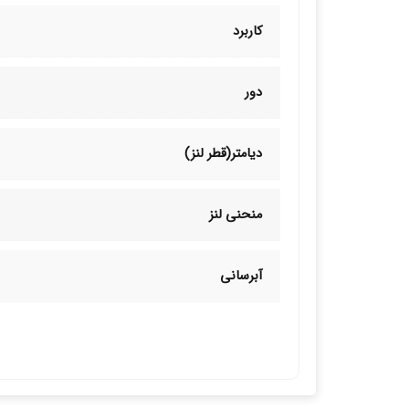
کاربرد
دور
دیامتر(قطر لنز)
منحنی لنز
آبرسانی