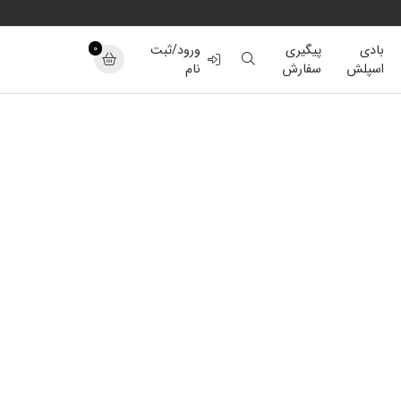
0
بادی
پیگیری
ورود/ثبت
اسپلش
سفارش
نام