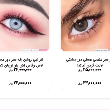
ز سبز یشمی عسلی دور مشکی
لنز آبی روشن رگه سبز دور مح
لایت گرین آماندا
لاس وگاس اش بلو اوربان لای
24,000,000
25,000,000
ریال
ریال
–
–
Price
Price
22,000,000
23,000,000
ریال
ریال
range:
range:
23,000,000 ریال
00,000
through
through
25,000,000 ریال
24,000,000 ریال