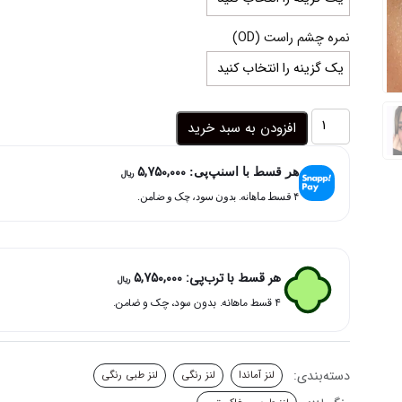
نمره چشم راست (OD)
لنز
افزودن به سبد خرید
طوسی
کرمی
5,750,000
دوردار
هر قسط با اسنپ‌پی:
ریال
عروسکی
۴ قسط ماهانه. بدون سود، چک و ضامن.
پلار
استار
آماندا
عدد
هر قسط با ترب‌پی:
5,750,000
ریال
۴ قسط ماهانه. بدون سود، چک و ضامن.
دسته‌بندی:
لنز آماندا
لنز رنگی
لنز طبی رنگی