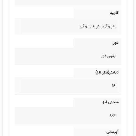
کاربرد
لنز رنگی, لنز طبی‌ رنگی
دور
بدون دور
دیامتر(قطر لنز)
16
منحنی لنز
8/6
آبرسانی