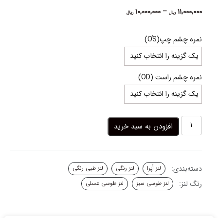
Price
10,000,000
–
11,000,000
ریال
ریال
range:
10,000,000 ریال
نمره چشم چپ(OُS)
through
11,000,000 ریال
نمره چشم راست (OD)
لنز
افزودن به سبد خرید
طوسی
سبز
عسلی
ماریانا
دسته‌بندی:
لنز اُپرا
لنز رنگی
لنز طبی رنگی
اپرا
عدد
رنگ لنز:
لنز طوسی سبز
لنز طوسی عسلی