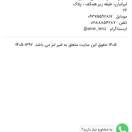
ایرانیان، طبقه زیر همکف ، پلاک
26
موبایل : 09375592817
تلفن : 02188854287
اینستاگرام :
amir_lenz@
1405 حقوق این سایت متعلق به امیر لنز می باشد. 1392-1405
به مشاوره نیاز دارید؟