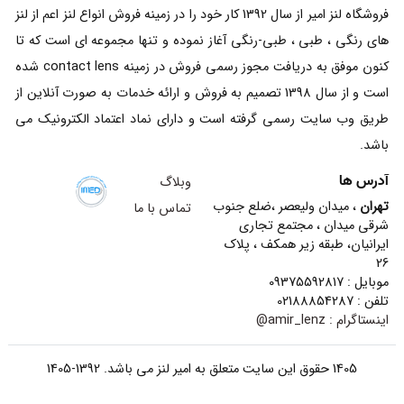
فروشگاه لنز امیر از سال 1392 کار خود را در زمینه فروش انواع لنز اعم از لنز
های رنگی ، طبی ، طبی-رنگی آغاز نموده و تنها مجموعه ای است که تا
کنون موفق به دریافت مجوز رسمی فروش در زمینه contact lens شده
است و از سال 1398 تصمیم به فروش و ارائه خدمات به صورت آنلاین از
طریق وب سایت رسمی گرفته است و دارای نماد اعتماد الکترونیک می
باشد.
آدرس ها
وبلاگ
تهران
، میدان ولیعصر ،ضلع جنوب
تماس با ما
شرقی میدان ، مجتمع تجاری
ایرانیان، طبقه زیر همکف ، پلاک
26
موبایل : 09375592817
تلفن : 02188854287
اینستاگرام :
amir_lenz@
1405 حقوق این سایت متعلق به امیر لنز می باشد. 1392-1405