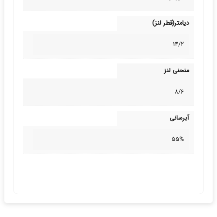
دیامتر(قطر لنز)
14/2
منحنی لنز
8/6
آبرسانی
55%