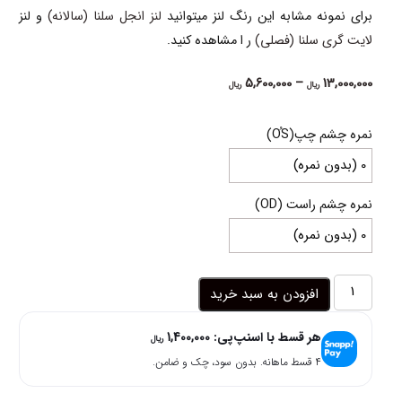
برای نمونه مشابه این رنگ لنز میتوانید
لنز انجل سلنا (سالانه)
و لنز
لایت گری سلنا (فصلی)
ر ا مشاهده کنید.
Price
5,600,000
–
13,000,000
ریال
ریال
range:
5,600,000 ریال
نمره چشم چپ(OُS)
through
13,000,000 ریال
نمره چشم راست (OD)
لنز
افزودن به سبد خرید
طوسی
سبز
هر قسط با اسنپ‌پی:
1,400,000
روشن
ریال
کریستال
۴ قسط ماهانه. بدون سود، چک و ضامن.
لولیتا
عدد