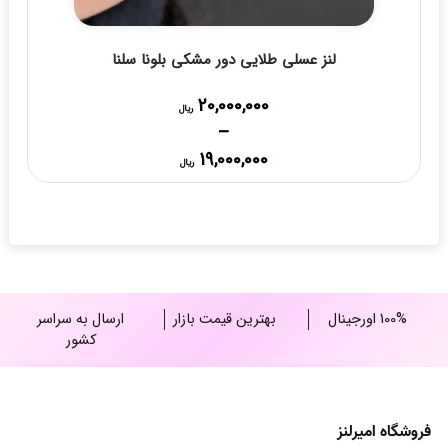
لنز عسلی طلایی دور مشکی بلونا سلنا
20,000,000
ریال
–
Price
19,000,000
ریال
range:
19,000,000 ریال
through
20,000,000 ریال
100% اورجینال
بهترین قیمت بازار
ارسال به سراسر
کشور
فروشگاه امیرلنز