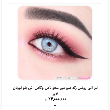
لنز آبی روشن رگه سبز دور محو لاس وگاس اش بلو اوربان
لایر
24,000,000
ریال
–
Price