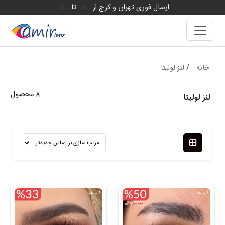
ارسال فوری تهران و کرج از
تا
18
10
خانه
/
لنز لولیتا
8
محصول
لنز لولیتا
6 ماهه
6 ماهه