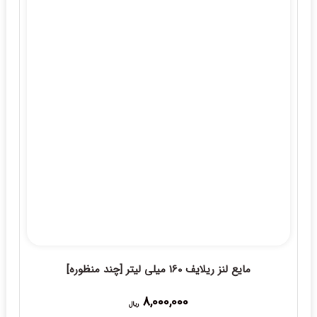
مایع لنز ریلایف 160 میلی لیتر [چند منظوره]
8,000,000
ریال