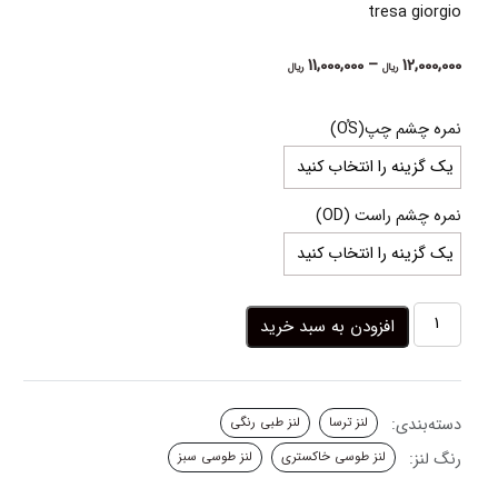
tresa giorgio
Price
11,000,000
–
12,000,000
ریال
ریال
range:
11,000,000 ریال
نمره چشم چپ(OُS)
through
12,000,000 ریال
نمره چشم راست (OD)
لنز
افزودن به سبد خرید
طوسی
سبز
جورجیو
ترسا
دسته‌بندی:
لنز ترسا
لنز طبی رنگی
عدد
رنگ لنز:
لنز طوسی خاکستری
لنز طوسی سبز