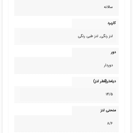
سالانه
کاربرد
لنز رنگی, لنز طبی‌ رنگی
دور
دوردار
دیامتر(قطر لنز)
14/5
منحنی لنز
8/6