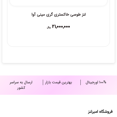
100% اورجینال
بهترین قیمت بازار
ارسال به سراسر
کشور
فروشگاه امیرلنز
فروشگاه لنز امیر از سال 1392 کار خود را در زمینه فروش انواع لنز اعم از لنز
های رنگی ، طبی ، طبی-رنگی آغاز نموده و تنها مجموعه ای است که تا
کنون موفق به دریافت مجوز رسمی فروش در زمینه contact lens شده
است و از سال 1398 تصمیم به فروش و ارائه خدمات به صورت آنلاین از
طریق وب سایت رسمی گرفته است و دارای نماد اعتماد الکترونیک می
باشد.
آدرس ها
وبلاگ