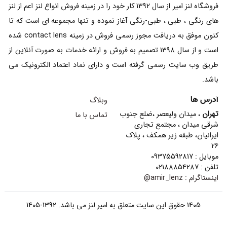
تهران
، میدان ولیعصر ،ضلع جنوب
تماس با ما
شرقی میدان ، مجتمع تجاری
ایرانیان، طبقه زیر همکف ، پلاک
26
موبایل : 09375592817
تلفن : 02188854287
اینستاگرام :
amir_lenz@
1405 حقوق این سایت متعلق به امیر لنز می باشد. 1392-1405