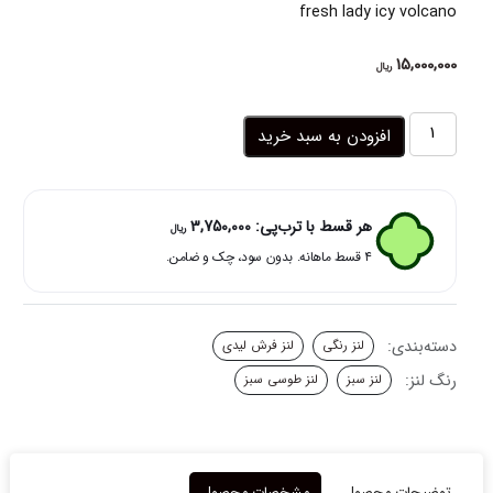
fresh lady icy volcano
15,000,000
ریال
لنز
افزودن به سبد خرید
طوسی
سبز
آیسی
وُلکانو
هر قسط با ترب‌پی:
3,750,000
ریال
فرش
۴ قسط ماهانه. بدون سود، چک و ضامن.
لیدی
عدد
دسته‌بندی:
لنز رنگی
لنز فرش لیدی
رنگ لنز:
لنز سبز
لنز طوسی سبز