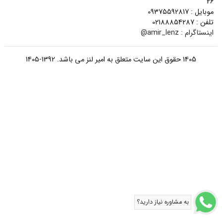
26
موبایل : 09375592817
تلفن : 02188854287
اینستاگرام :
amir_lenz@
1405 حقوق این سایت متعلق به امیر لنز می باشد. 1392-1405
به مشاوره نیاز دارید؟