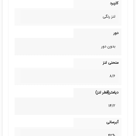
کاربرد
لنز رنگی
دور
بدون دور
منحنی لنز
8/6
دیامتر(قطر لنز)
14/2
آبرسانی
42%