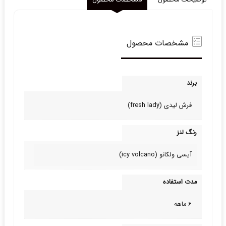
توضیحات محصول
مشخصات محصول
مشخصات محصول
برند
فرش لیدی (fresh lady)
رنگ لنز
آیسی ولکانو (icy volcano)
مدت استفاده
6 ماهه