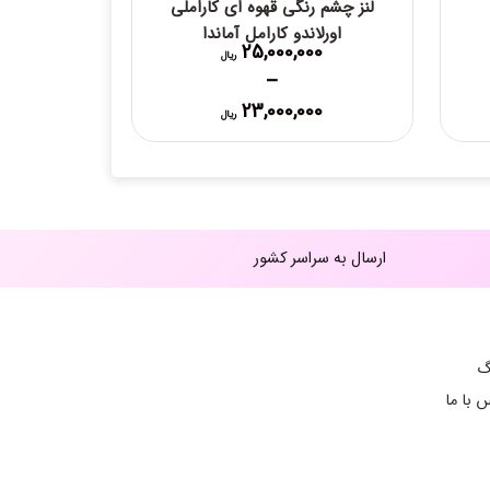
لنز چشم رنگی قهوه ای کاراملی
اورلاندو کارامل آماندا
25,000,000
ریال
–
Price
23,000,000
ریال
range:
23,00 ریال
23,000,000 ریال
through
25,000,000 ریال
ارسال به سراسر کشور
گ
 با ما