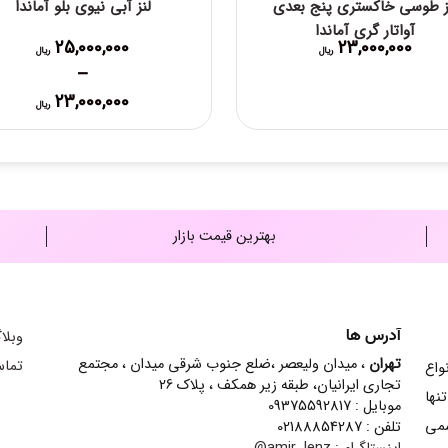
ز طوسی خاکستری پنج بعدی
لنز آبی نیوی بلو آماندا
آواتار گری آماندا
25,000,000
23,000,000
ریال
ریال
–
Price
23,000,000
ریال
range:
0,000
through
25,000,000 ریال
بهترین قیمت بازار
آدرس ها
وبلا
تهران
، میدان ولیعصر ،ضلع جنوب شرقی میدان ، مجتمع
تماس
ش انواع
تجاری ایرانیان، طبقه زیر همکف ، پلاک 26
نها
موبایل : 09375592817
سمی
تلفن : 02188854287