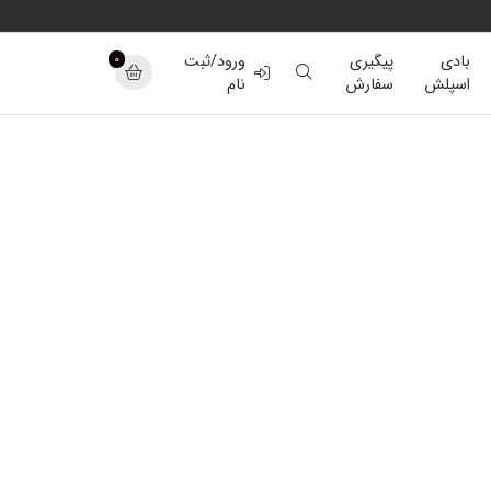
0
بادی
پیگیری
ورود/ثبت
اسپلش
سفارش
نام