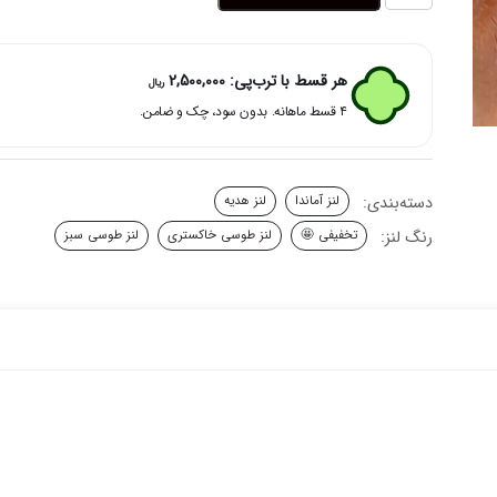
سبز
تیله
ای
هر قسط با ترب‌پی:
2,500,000
ریال
گری
۴ قسط ماهانه. بدون سود، چک و ضامن.
بژ
آماندا
[6
ماهه]
دسته‌بندی:
لنز آماندا
لنز هدیه
عدد
رنگ لنز:
تخفیفی 🤩
لنز طوسی خاکستری
لنز طوسی سبز