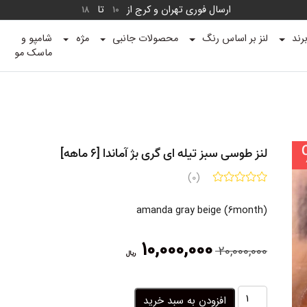
ارسال فوری تهران و کرج از
تا
18
10
رند
لنز بر اساس رنگ
محصولات جانبی
مژه
شامپو و
ماسک مو
لنز طوسی سبز تیله ای گری بژ آماندا [6 ماهه]
(0)
amanda gray beige (6month)
قیمت
قیمت
10,000,000
20,000,000
ریال
اصلی:
فعلی:
20,000,000 ریال
10,000,000 ریال.
بود.
لنز
افزودن به سبد خرید
طوسی