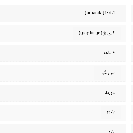
آماندا (amanda)
گری بژ (gray biege)
6 ماهه
لنز رنگی
دوردار
14/2
8/6