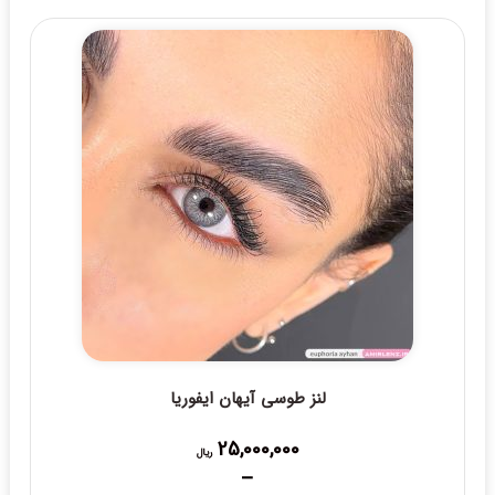
بود.
لنز طوسی آیهان ایفوریا
25,000,000
ریال
–
Price