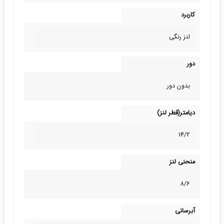
کاربرد
لنز رنگی
دور
بدون دور
دیامتر(قطر لنز)
14/2
منحنی لنز
8/6
آبرسانی