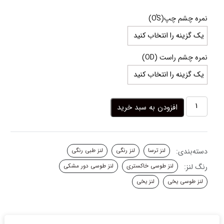
range:
18,000,000 ریال
نمره چشم چپ(OُS)
through
19,000,000 ریال
نمره چشم راست (OD)
لنز
افزودن به سبد خرید
طوسی
یخی
دورمشکی
مون
دسته‌بندی:
لنز ترسا
لنز رنگی
لنز طبی رنگی
کریستال
ترسا
رنگ لنز:
لنز طوسی خاکستری
لنز طوسی دور مشکی
عدد
لنز طوسی یخی
لنز یخی