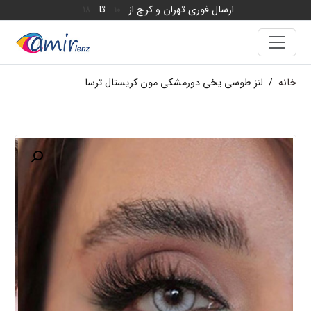
ارسال فوری تهران و کرج از
تا
18
10
خانه
/
لنز طوسی یخی دورمشکی مون کریستال ترسا