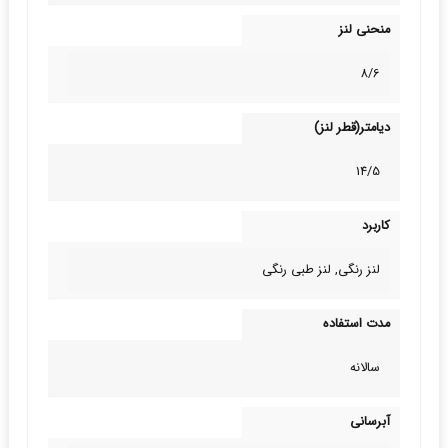
منحنی لنز
8/6
دیامتر(قطر لنز)
14/5
کاربرد
لنز رنگی, لنز طبی‌ رنگی
مدت استفاده
سالانه
آبرسانی