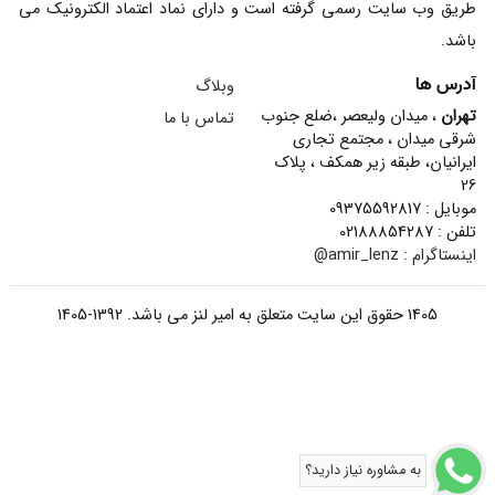
ایرانیان، طبقه زیر همکف ، پلاک
26
موبایل : 09375592817
تلفن : 02188854287
اینستاگرام :
amir_lenz@
1405 حقوق این سایت متعلق به امیر لنز می باشد. 1392-1405
به مشاوره نیاز دارید؟