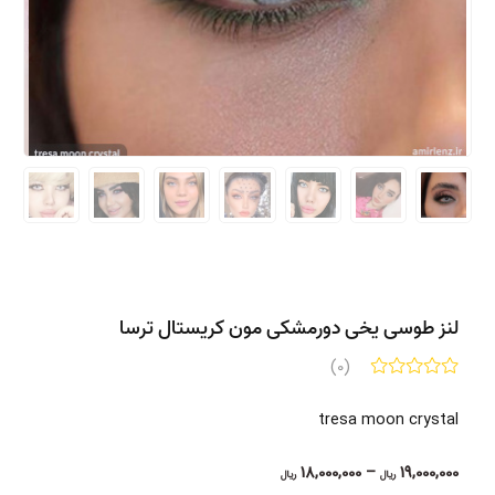
لنز طوسی یخی دورمشکی مون کریستال ترسا
(0)
tresa moon crystal
Price
18,000,000
–
19,000,000
ریال
ریال