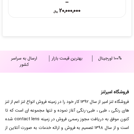
100% اورجینال
بهترین قیمت بازار
ارسال به سراسر
کشور
فروشگاه امیرلنز
فروشگاه لنز امیر از سال 1392 کار خود را در زمینه فروش انواع لنز اعم از لنز
های رنگی ، طبی ، طبی-رنگی آغاز نموده و تنها مجموعه ای است که تا
کنون موفق به دریافت مجوز رسمی فروش در زمینه contact lens شده
است و از سال 1398 تصمیم به فروش و ارائه خدمات به صورت آنلاین از
طریق وب سایت رسمی گرفته است و دارای نماد اعتماد الکترونیک می
باشد.
آدرس ها
وبلاگ
تهران
، میدان ولیعصر ،ضلع جنوب
تماس با ما
شرقی میدان ، مجتمع تجاری