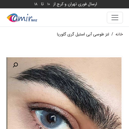
ارسال فوری تهران و کرج از
تا
18
10
خانه
/
لنز طوسی آبی استیل گری گلوریا