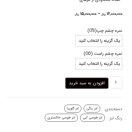
Price
15,000,000
–
16,000,000
ریال
ریال
range:
15,000,000 ریال
نمره چشم چپ(OُS)
through
16,000,000 ریال
نمره چشم راست (OD)
لنز
افزودن به سبد خرید
طوسی
آبی
استیل
گری
دسته‌بندی:
لنز رنگی
لنز گلوریا
گلوریا
عدد
رنگ لنز:
لنز طوسی آبی
لنز طوسی خاکستری