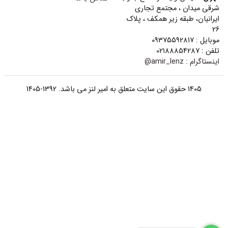
شرقی میدان ، مجتمع تجاری
ایرانیان، طبقه زیر همکف ، پلاک
26
موبایل : 09375592817
تلفن : 02188854287
اینستاگرام :
amir_lenz@
1405 حقوق این سایت متعلق به امیر لنز می باشد. 1392-1405