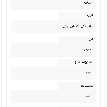
سالانه
کاربرد
لنز رنگی, لنز طبی‌ رنگی
دور
دوردار
دیامتر(قطر لنز)
14/2
منحنی لنز
8/6