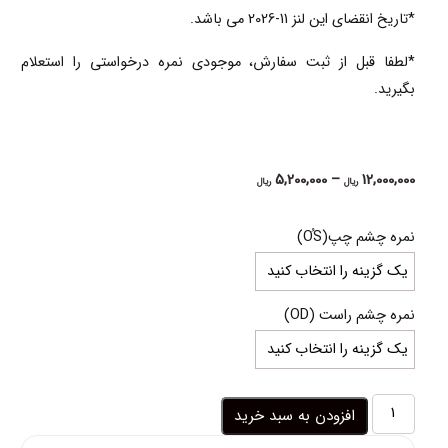
*تاریخ انقضای این لنز 11-2026 می باشد.
*لطفا قبل از ثبت سفارش، موجودی نمره درخواستی را استعلام
بگیرید.
Price
5,200,000
–
12,000,000
ریال
ریال
range:
5,200,000 ریال
نمره چشم چپ(OُS)
through
12,000,000 ریال
نمره چشم راست (OD)
لنز
افزودن به سبد خرید
سبز
عسلی