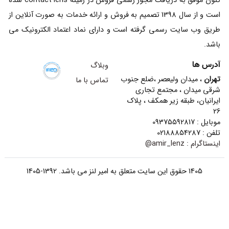
کنون موفق به دریافت مجوز رسمی فروش در زمینه contact lens شده
است و از سال 1398 تصمیم به فروش و ارائه خدمات به صورت آنلاین از
طریق وب سایت رسمی گرفته است و دارای نماد اعتماد الکترونیک می
باشد.
آدرس ها
وبلاگ
تهران
، میدان ولیعصر ،ضلع جنوب
تماس با ما
شرقی میدان ، مجتمع تجاری
ایرانیان، طبقه زیر همکف ، پلاک
26
موبایل : 09375592817
تلفن : 02188854287
اینستاگرام :
amir_lenz@
1405 حقوق این سایت متعلق به امیر لنز می باشد. 1392-1405