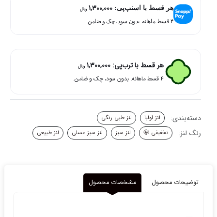
1,300,000
استار
هر قسط با اسنپ‌پی:
ریال
گرین
۴ قسط ماهانه. بدون سود، چک و ضامن.
اولبا
عدد
هر قسط با ترب‌پی:
1,300,000
ریال
۴ قسط ماهانه. بدون سود، چک و ضامن.
دسته‌بندی:
لنز اولبا
لنز طبی رنگی
رنگ لنز:
تخفیفی 🤩
لنز سبز
لنز سبز عسلی
لنز طبیعی
توضیحات محصول
مشخصات محصول