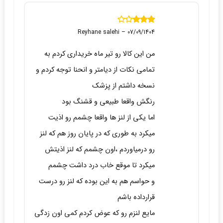
نمره
3
Reyhane salehi
–
07/09/1404
از 5
من این کالا رو تیر ماه خریداری کردم به
تمامی نکات از دیامتر و انحنا توجه کردم و
نسخه داشتم از پزشک
رنگش واقعا طبیعی و قشنگ بود
اما یکی از لنز ها واقعا چشمم رو اذیت
میکرد به طوری که در پایان روز هم که لنز
رو درمیاوردم ،اون چشمم که لنز اذیتش
میکرد تا موقع خاب درد داشت چشمم
و حواسم هم به این بوده که لنز رو درست
قرارداده باشم
مایع لنزم رو که عوض کردم کمی اون زدگی