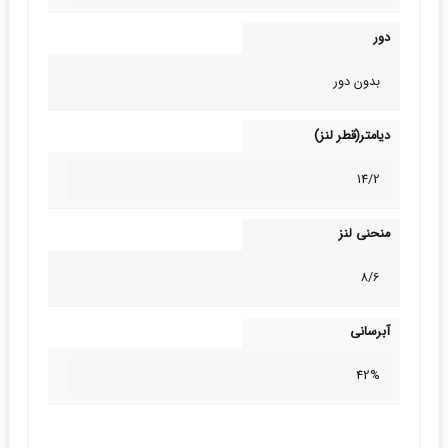
دور
بدون دور
دیامتر(قطر لنز)
14/2
منحنی لنز
8/6
آبرسانی
42%