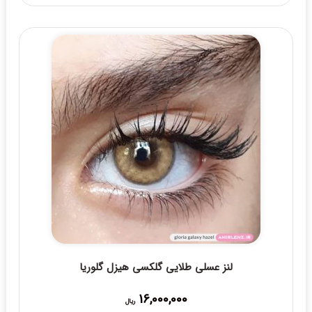
23,000,000 ریال
through
25,000,000 ریال
لنز عسلی طلایی گلکسی هیزل گلوریا
16,000,000
ریال