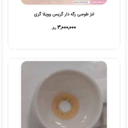
لنز طوسی رگه دار گریس وویلا گری
3,000,000
ریال