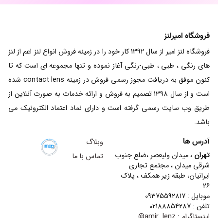
فروشگاه امیرلنز
فروشگاه لنز امیر از سال 1392 کار خود را در زمینه فروش انواع لنز اعم از لنز
های رنگی ، طبی ، طبی-رنگی آغاز نموده و تنها مجموعه ای است که تا
کنون موفق به دریافت مجوز رسمی فروش در زمینه contact lens شده
است و از سال 1398 تصمیم به فروش و ارائه خدمات به صورت آنلاین از
طریق وب سایت رسمی گرفته است و دارای نماد اعتماد الکترونیک می
باشد.
آدرس ها
وبلاگ
تهران
، میدان ولیعصر ،ضلع جنوب
تماس با ما
شرقی میدان ، مجتمع تجاری
ایرانیان، طبقه زیر همکف ، پلاک
26
موبایل : 09375592817
تلفن : 02188854287
اینستاگرام :
amir_lenz@