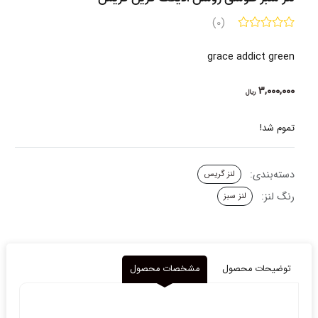
(0)
grace addict green
3,000,000
ریال
تموم شد!
دسته‌بندی:
لنز گریس
رنگ لنز:
لنز سبز
توضیحات محصول
مشخصات محصول