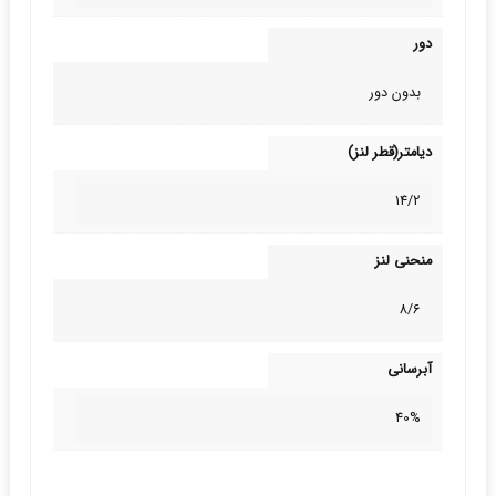
دور
بدون دور
دیامتر(قطر لنز)
14/2
منحنی لنز
8/6
آبرسانی
40%