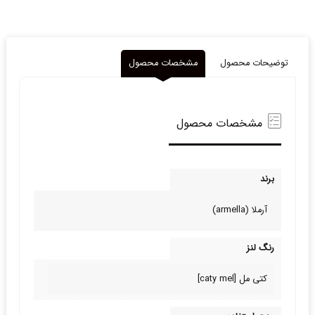
عدد
توضیحات محصول
مشخصات محصول
مشخصات محصول
برند
آرملا (armella)
رنگ لنز
کتی مل [caty mel]