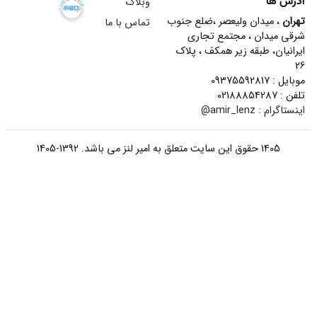
آدرس ها
وبلاگ
تهران
، میدان ولیعصر ،ضلع جنوب
تماس با ما
شرقی میدان ، مجتمع تجاری
ایرانیان، طبقه زیر همکف ، پلاک
26
موبایل : 09375592817
تلفن : 02188854287
اینستاگرام :
amir_lenz@
1405 حقوق این سایت متعلق به امیر لنز می باشد. 1392-1405