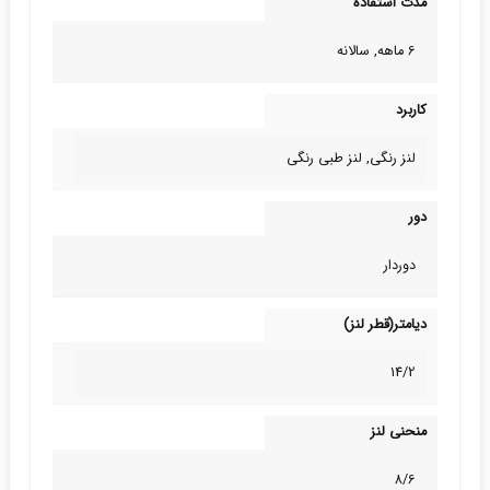
مدت استفاده
6 ماهه, سالانه
کاربرد
لنز رنگی, لنز طبی‌ رنگی
دور
دوردار
دیامتر(قطر لنز)
14/2
منحنی لنز
8/6