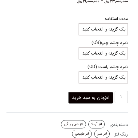
Price
19,000,000
–
23,000,000
ریال
ریال
range:
19,000,000 ریال
مدت استفاده
through
23,000,000 ریال
نمره چشم چپ(OُS)
نمره چشم راست (OD)
لنز
افزودن به سبد خرید
سبز
خاکی
دوردار
کتی
دسته‌بندی:
لنز آرملا
لنز طبی رنگی
مل
آرملا
رنگ لنز:
لنز سبز
لنز طبیعی