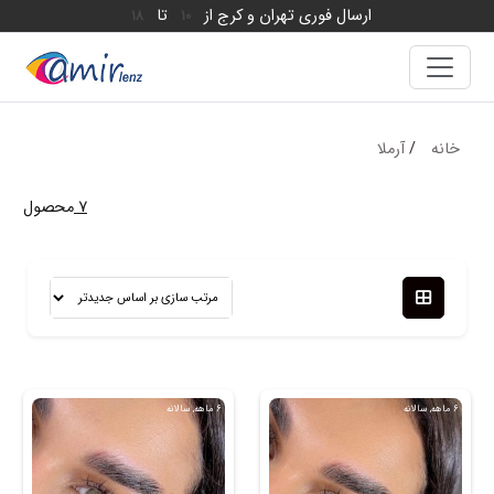
ارسال فوری تهران و کرج از
تا
18
10
خانه
/
آرملا
7
محصول
6 ماهه, سالانه
6 ماهه, سالانه