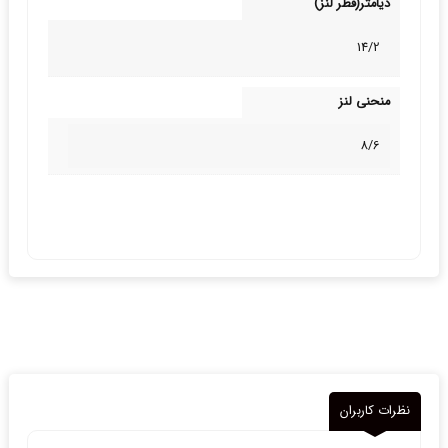
دیامتر(قطر لنز)
14/2
منحنی لنز
8/6
نظرات کاربران