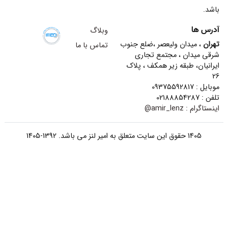
باشد.
آدرس ها
وبلاگ
تهران
، میدان ولیعصر ،ضلع جنوب
تماس با ما
شرقی میدان ، مجتمع تجاری
ایرانیان، طبقه زیر همکف ، پلاک
26
موبایل : 09375592817
تلفن : 02188854287
اینستاگرام :
amir_lenz@
1405 حقوق این سایت متعلق به امیر لنز می باشد. 1392-1405