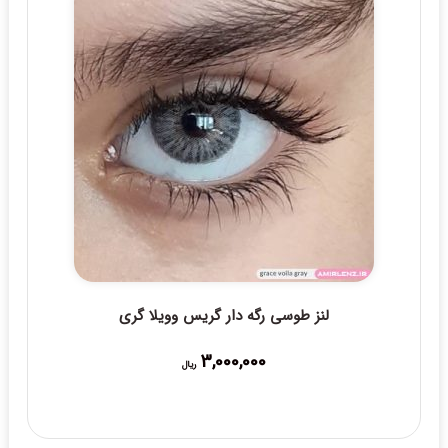
لنز طوسی رگه دار گریس وویلا گری
3,000,000
ریال