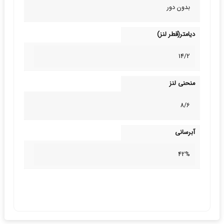
بدون دور
دیامتر(قطر لنز)
14/2
منحنی لنز
8/6
آبرسانی
42%