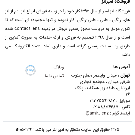
فروشگاه امیرلنز
فروشگاه لنز امیر از سال 1392 کار خود را در زمینه فروش انواع لنز اعم از لنز
های رنگی ، طبی ، طبی-رنگی آغاز نموده و تنها مجموعه ای است که تا
کنون موفق به دریافت مجوز رسمی فروش در زمینه contact lens شده
است و از سال 1398 تصمیم به فروش و ارائه خدمات به صورت آنلاین از
طریق وب سایت رسمی گرفته است و دارای نماد اعتماد الکترونیک می
باشد.
آدرس ها
وبلاگ
تهران
، میدان ولیعصر ،ضلع جنوب
تماس با ما
شرقی میدان ، مجتمع تجاری
ایرانیان، طبقه زیر همکف ، پلاک
26
موبایل : 09375592817
تلفن : 02188854287
اینستاگرام :
amir_lenz@
1405 حقوق این سایت متعلق به امیر لنز می باشد. 1392-1405