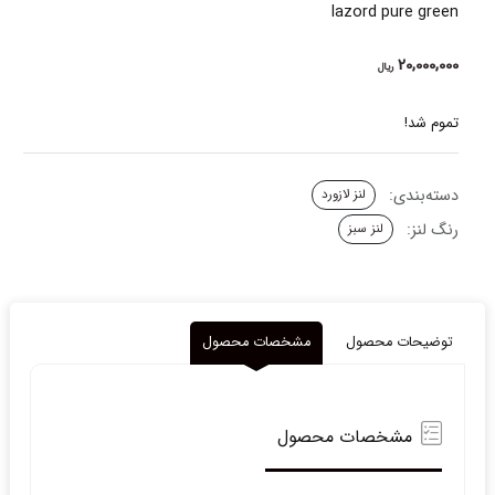
lazord pure green
20,000,000
ریال
تموم شد!
دسته‌بندی:
لنز لازورد
رنگ لنز:
لنز سبز
توضیحات محصول
مشخصات محصول
مشخصات محصول