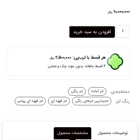
10,000,000
ریال
لنز
افزودن به سبد خرید
رنگی
قهوه
ای
عسلی
هر قسط با ترب‌پی:
2,500,000
ریال
دور
۴ قسط ماهانه. بدون سود، چک و ضامن.
محور
کارولینا
هانی
براون
دسته‌بندی:
لنز آماندا
لنز رنگی
آماندا
عدد
رنگ لنز:
جدیدترین لنزهای رنگی
لنز قهوه ای
لنز قهوه ای روشن
توضیحات محصول
مشخصات محصول