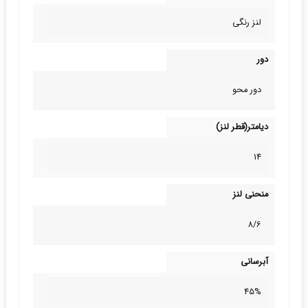
لنز رنگی
دور
دور محو
دیامتر(قطر لنز)
14
منحنی لنز
8/6
آبرسانی
45%