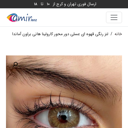
ارسال فوری تهران و کرج از
تا
18
10
خانه
/
لنز رنگی قهوه ای عسلی دور محور کارولینا هانی براون آماندا