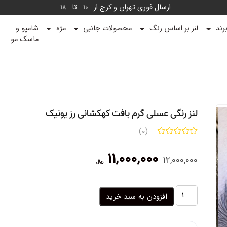
ارسال فوری تهران و کرج از
تا
18
10
رند
لنز بر اساس رنگ
محصولات جانبی
مژه
شامپو و
ماسک مو
لنز رنگی عسلی گرم بافت کهکشانی رز یونیک
(0)
قیمت
قیمت
11,000,000
12,000,000
ریال
اصلی:
فعلی:
12,000,000 ریال
11,000,000 ریال.
بود.
لنز
افزودن به سبد خرید
رنگی
عسلی
گرم