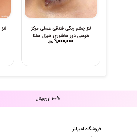
لنز چشم رنگی فندقی عسلی مرکز
لنز
طوسی دور هاشوری هیزل سلنا
9,000,000
ریال
100% اورجینال
فروشگاه امیرلنز