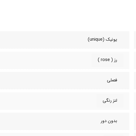
یونیک (unique)
رز ( rose )
فصلی
لنز رنگی
بدون دور