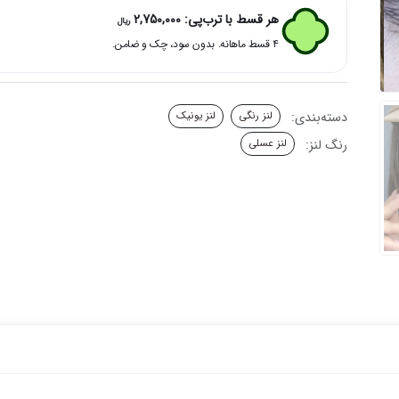
بافت
هر قسط با ترب‌پی:
2,750,000
ریال
کهکشانی
۴ قسط ماهانه. بدون سود، چک و ضامن.
رز
یونیک
عدد
دسته‌بندی:
لنز رنگی
لنز یونیک
رنگ لنز:
لنز عسلی