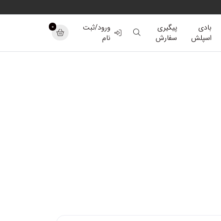
0
بادی
پیگیری
ورود/ثبت
اسپلش
سفارش
نام