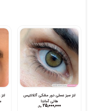
لنز سبز عسلی دور مشکی آتلانتیس
لنز
هانی آماندا
س
25,000,000
ریال