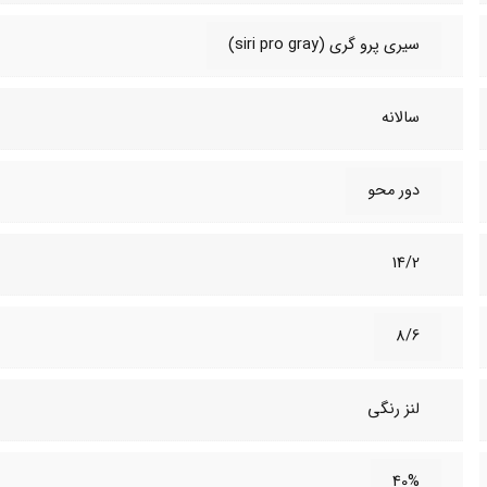
سیری پرو گری (siri pro gray)
سالانه
دور محو
14/2
8/6
لنز رنگی
40%