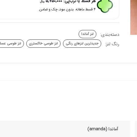
هر قسط با ترب‌پی:
5,750,000
ریال
دور
۴ قسط ماهانه. بدون سود، چک و ضامن.
محو
سیری
پرو
گری
دسته‌بندی:
لنز آماندا
سری
آماندا
رنگ لنز:
جدیدترین لنزهای رنگی
لنز طوسی خاکستری
لنز طوسی عسل
عدد
آماندا (amanda)