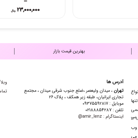
–
Price
23,000,000
ریال
range:
0,000
through
25,000,000 ریال
بهترین قیمت بازار
آدرس ها
وبلا
تهران
، میدان ولیعصر ،ضلع جنوب شرقی میدان ، مجتمع
تماس
ش انواع
تجاری ایرانیان، طبقه زیر همکف ، پلاک 26
نها
موبایل : 09375592817
سمی
تلفن : 02188854287
اینستاگرام :
amir_lenz@
ینه contact lens شده است و از سال 1398
 وب
 می