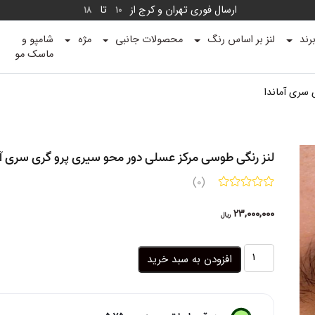
ارسال فوری تهران و کرج از
تا
18
10
رند
لنز بر اساس رنگ
محصولات جانبی
مژه
شامپو و
ماسک مو
 سری آماندا
لنز رنگی طوسی مرکز عسلی دور محو سیری پرو گری سری آم
(0)
23,000,000
ریال
لنز
افزودن به سبد خرید
رنگی
طوسی
مرکز
عسلی