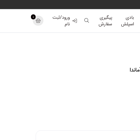
0
بادی
پیگیری
ورود/ثبت
اسپلش
سفارش
نام
اندا