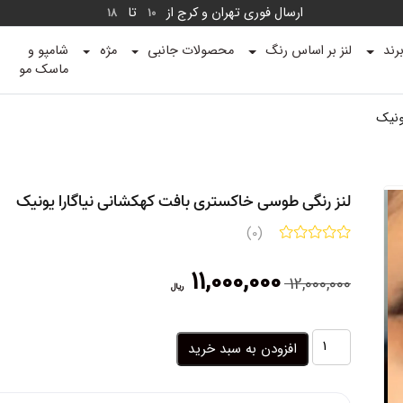
ارسال فوری تهران و کرج از
تا
18
10
رند
لنز بر اساس رنگ
محصولات جانبی
مژه
شامپو و
ماسک مو
ونیک
لنز رنگی طوسی خاکستری بافت کهکشانی نیاگارا یونیک
(0)
قیمت
قیمت
11,000,000
12,000,000
ریال
اصلی:
فعلی:
12,000,000 ریال
11,000,000 ریال.
بود.
لنز
افزودن به سبد خرید
رنگی
طوسی
خاکستری