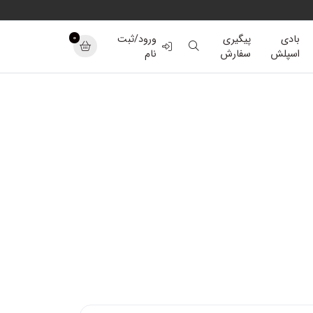
0
بادی
پیگیری
ورود/ثبت
اسپلش
سفارش
نام