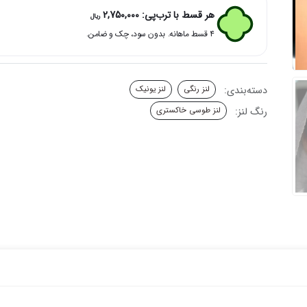
بافت
هر قسط با ترب‌پی:
2,750,000
ریال
کهکشانی
۴ قسط ماهانه. بدون سود، چک و ضامن.
نیاگارا
یونیک
عدد
دسته‌بندی:
لنز رنگی
لنز یونیک
رنگ لنز:
لنز طوسی خاکستری