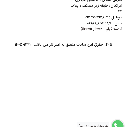
ایرانیان، طبقه زیر همکف ، پلاک
26
موبایل : 09375592817
تلفن : 02188854287
اینستاگرام :
amir_lenz@
1405 حقوق این سایت متعلق به امیر لنز می باشد. 1392-1405
به مشاوره نیاز دارید؟