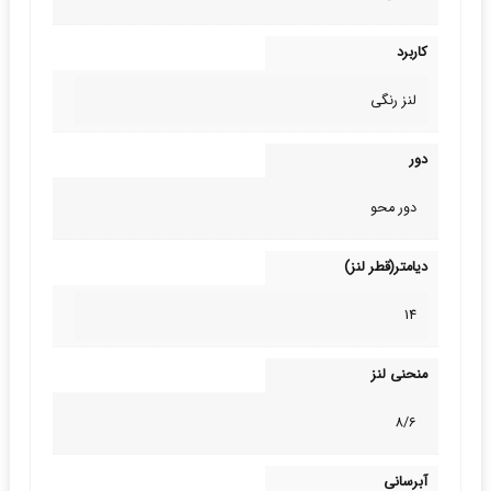
کاربرد
لنز رنگی
دور
دور محو
دیامتر(قطر لنز)
14
منحنی لنز
8/6
آبرسانی