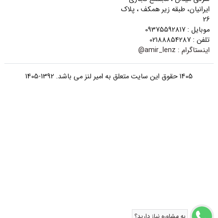
ایرانیان، طبقه زیر همکف ، پلاک
26
موبایل : 09375592817
تلفن : 02188854287
اینستاگرام :
amir_lenz@
1405 حقوق این سایت متعلق به امیر لنز می باشد. 1392-1405
به مشاوره نیاز دارید؟