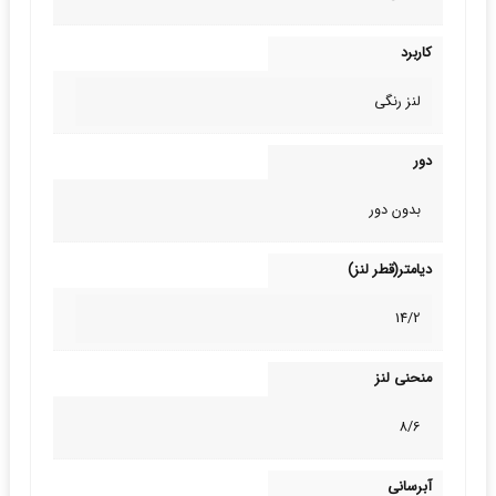
کاربرد
لنز رنگی
دور
بدون دور
دیامتر(قطر لنز)
14/2
منحنی لنز
8/6
آبرسانی