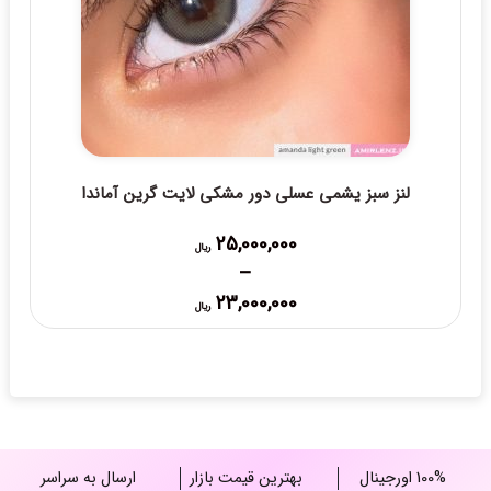
لنز سبز یشمی عسلی دور مشکی لایت گرین آماندا
25,000,000
ریال
–
Price
23,000,000
ریال
range:
23,000,000 ریال
through
25,000,000 ریال
100% اورجینال
بهترین قیمت بازار
ارسال به سراسر