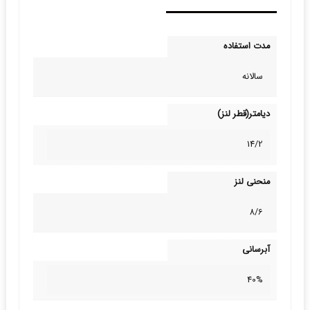
مدت استفاده
سالانه
دیامتر(قطر لنز)
14/2
منحنی لنز
8/6
آبرسانی
40%