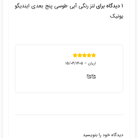
1 دیدگاه برای
لنز رنگی آبی طوسی پنج بعدی ایندیگو
یونیک
نمره
5
از 5
اریان
–
15/04/1405
🥰🥰
دیدگاه خود را بنویسید