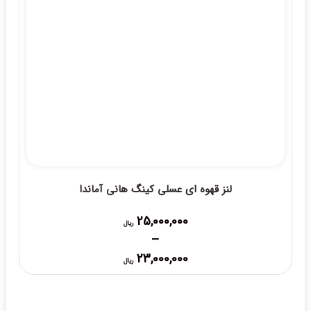
لنز قهوه ای عسلی کینگ هانی آماندا
25,000,000
ریال
–
Price
23,000,000
ریال
range:
23,000,000 ریال
through