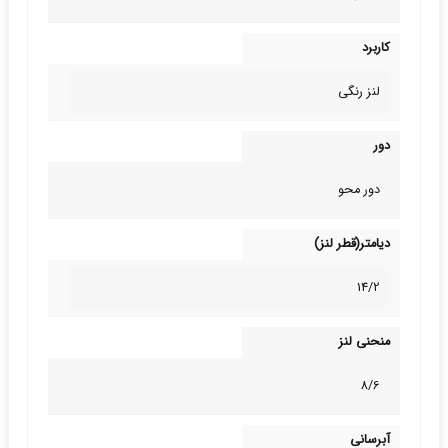
کاربرد
لنز رنگی
دور
دور محو
دیامتر(قطر لنز)
14/2
منحنی لنز
8/6
آبرسانی