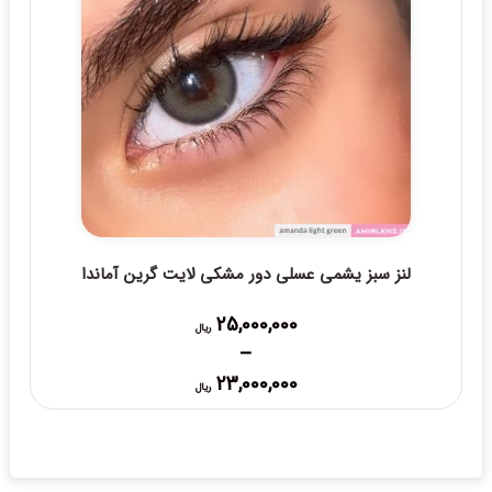
لنز سبز یشمی عسلی دور مشکی لایت گرین آماندا
25,000,000
ریال
–
Price
23,000,000
ریال
range:
23,000,000 ریال
through
25,000,000 ریال