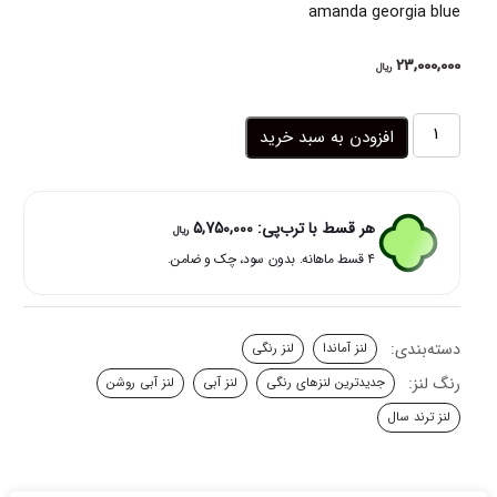
amanda georgia blue
23,000,000
ریال
لنز
افزودن به سبد خرید
چشم
رنگی
آبی
پنج
هر قسط با ترب‌پی:
5,750,000
ریال
بعدی
۴ قسط ماهانه. بدون سود، چک و ضامن.
رگه
نقره
ای
جورجیا
دسته‌بندی:
لنز آماندا
لنز رنگی
بلو
آماندا
رنگ لنز:
جدیدترین لنزهای رنگی
لنز آبی
لنز آبی روشن
عدد
لنز ترند سال