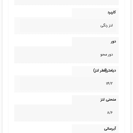
کاربرد
لنز رنگی
دور
دور محو
دیامتر(قطر لنز)
14/2
منحنی لنز
8/6
آبرسانی