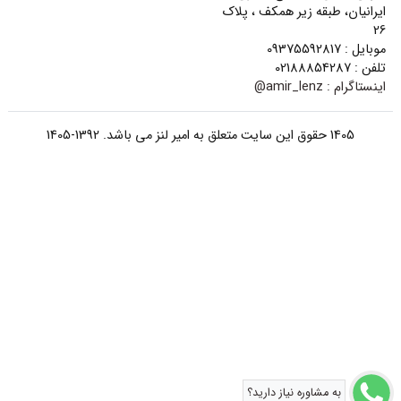
ایرانیان، طبقه زیر همکف ، پلاک
26
موبایل : 09375592817
تلفن : 02188854287
اینستاگرام :
amir_lenz@
1405 حقوق این سایت متعلق به امیر لنز می باشد. 1392-1405
به مشاوره نیاز دارید؟