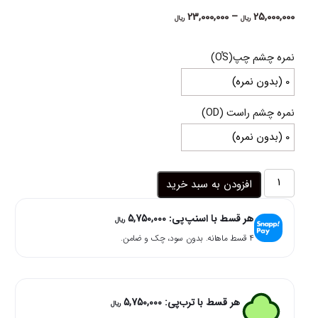
Price
23,000,000
–
25,000,000
ریال
ریال
range:
23,000,000 ریال
نمره چشم چپ(OُS)
through
25,000,000 ریال
نمره چشم راست (OD)
لنز
افزودن به سبد خرید
آبی
نیوی
هر قسط با اسنپ‌پی:
5,750,000
بلو
ریال
آماندا
۴ قسط ماهانه. بدون سود، چک و ضامن.
عدد
هر قسط با ترب‌پی:
5,750,000
ریال