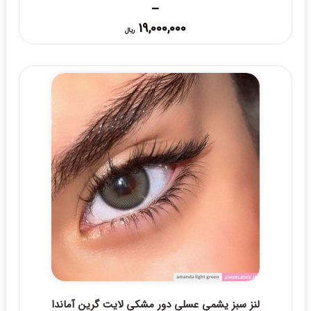
–
Price
19,000,000
ریال
range:
19,000,000 ریال
through
20,000,000 ریال
لنز سبز یشمی عسلی دور مشکی لایت گرین آماندا