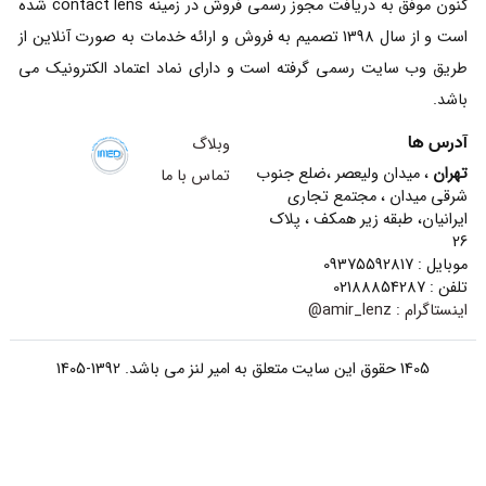
کنون موفق به دریافت مجوز رسمی فروش در زمینه contact lens شده
است و از سال 1398 تصمیم به فروش و ارائه خدمات به صورت آنلاین از
طریق وب سایت رسمی گرفته است و دارای نماد اعتماد الکترونیک می
باشد.
آدرس ها
وبلاگ
تهران
، میدان ولیعصر ،ضلع جنوب
تماس با ما
شرقی میدان ، مجتمع تجاری
ایرانیان، طبقه زیر همکف ، پلاک
26
موبایل : 09375592817
تلفن : 02188854287
اینستاگرام :
amir_lenz@
1405 حقوق این سایت متعلق به امیر لنز می باشد. 1392-1405