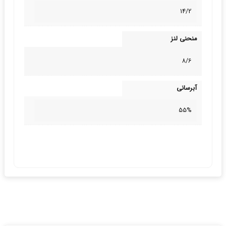
14/2
منحنی لنز
8/6
آبرسانی
55%