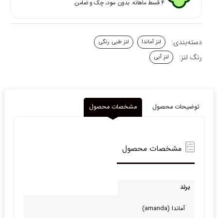
۴ قسط ماهانه. بدون سود، چک و ضامن.
دسته‌بندی:
لنز آماندا
لنز طبی رنگی
رنگ لنز:
لنز آبی
توضیحات محصول
مشخصات محصول
مشخصات محصول
برند
آماندا (amanda)