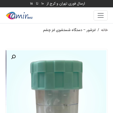
ارسال فوری تهران و کرج از
تا
18
10
خانه
/
لنزشور – دستگاه شستشوی لنز چشم