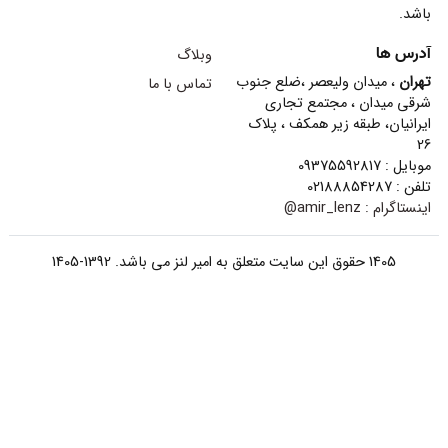
باشد.
آدرس ها
وبلاگ
تهران
، میدان ولیعصر ،ضلع جنوب
تماس با ما
شرقی میدان ، مجتمع تجاری
ایرانیان، طبقه زیر همکف ، پلاک
26
موبایل : 09375592817
تلفن : 02188854287
اینستاگرام :
amir_lenz@
1405 حقوق این سایت متعلق به امیر لنز می باشد. 1392-1405