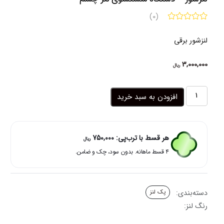
(0)
لنزشور برقی
3,000,000
ریال
لنزشور
افزودن به سبد خرید
-
دستگاه
شستشوی
لنز
هر قسط با ترب‌پی:
750,000
ریال
چشم
۴ قسط ماهانه. بدون سود، چک و ضامن.
عدد
دسته‌بندی:
پک لنز
رنگ لنز: