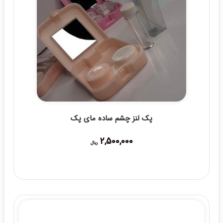
پک لنز چشم ساده مای پک
2,500,000
ریال