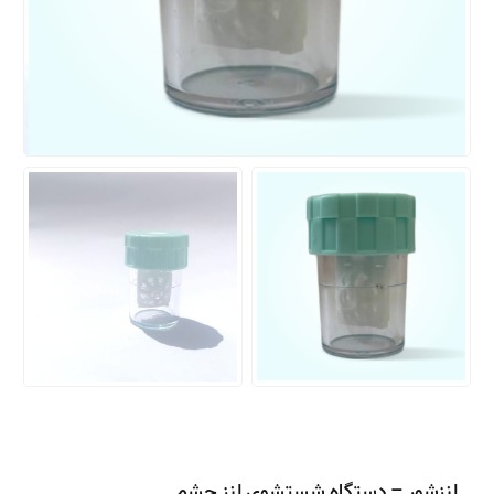
لنزشور – دستگاه شستشوی لنز چشم