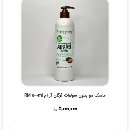
ماسک مو بدون سولفات آرگان آر ام RM 500ml
5,000,000
ریال