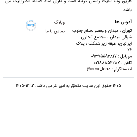
طریق وب سایت رسمی گرفته است و دارای نماد اعتماد الکترونیک می
باشد.
آدرس ها
وبلاگ
تهران
، میدان ولیعصر ،ضلع جنوب
تماس با ما
شرقی میدان ، مجتمع تجاری
ایرانیان، طبقه زیر همکف ، پلاک
26
موبایل : 09375592817
تلفن : 02188854287
اینستاگرام :
amir_lenz@
1405 حقوق این سایت متعلق به امیر لنز می باشد. 1392-1405