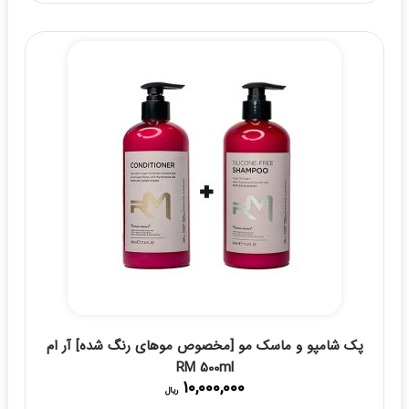
پک شامپو و ماسک مو [مخصوص موهای رنگ شده] آر ام
RM 500ml
10,000,000
ریال