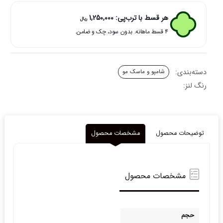
برای
موهای
هر قسط با ترب‌پی:
1,250,000
ریال
رنگ
۴ قسط ماهانه. بدون سود، چک و ضامن.
شده
آر
ام
حجم
دسته‌بندی:
شامپو و ماسک مو
500
میلی
رنگ لنز:
لیتر
عدد
توضیحات محصول
مشخصات محصول
مشخصات محصول
حجم