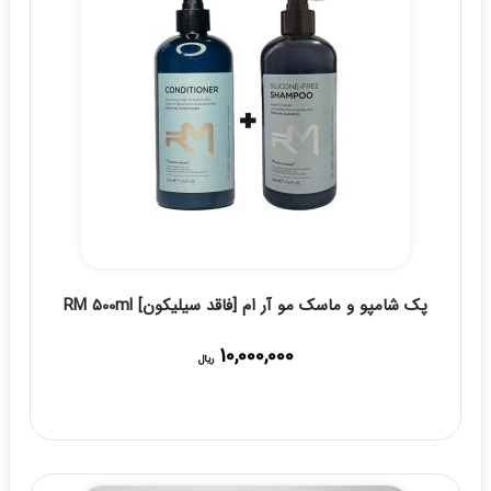
پک شامپو و ماسک مو آر ام [فاقد سیلیکون] RM 500ml
10,000,000
ریال