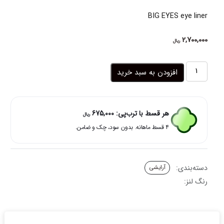
BIG EYES eye liner
2,700,000
ریال
خط
افزودن به سبد خرید
چشم
ماژیکی
مشکی
واترپروف
هر قسط با ترب‌پی:
675,000
ریال
بیگ
۴ قسط ماهانه. بدون سود، چک و ضامن.
آیز
-
BIG
EYES
دسته‌بندی:
آرایشی
عدد
رنگ لنز: