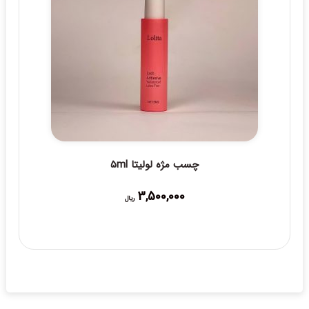
چسب مژه لولیتا 5ml
3,500,000
ریال