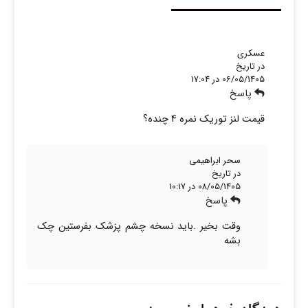
عسکری
در تاریخ
06/05/1405 در 17:04
پاسخ
قیمت لنز توریک نمره 4 چنده؟
سحر ابراهیمی
در تاریخ
08/05/1405 در 10:17
پاسخ
وقت بخیر .باید نسخه چشم پزشک بفرستین چک
بشه